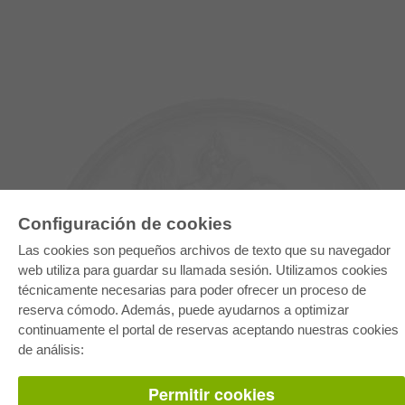
Configuración de cookies
Las cookies son pequeños archivos de texto que su navegador
web utiliza para guardar su llamada sesión. Utilizamos cookies
técnicamente necesarias para poder ofrecer un proceso de
E-COLLECTION
reserva cómodo. Además, puede ayudarnos a optimizar
continuamente el portal de reservas aceptando nuestras cookies
Paquete entero
Paquete de especialidades
de análisis:
Pick & Choose
Facilitación de E-Books
Preguntas mas frequentes(FAQ)
Permitir cookies