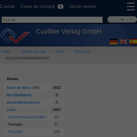
☰
Cuenta
Cesta de compra
Iniciar sesion
0
Cuvillier Verlag GmbH
START
TIENDA ONLINE
LETRA
TEOLOGÍA
RELIGIONSWISSENSCHAFT
Areas
Serie de libros
(99)
1412
Nachhaltigkeit
3
Gesundheitswesen
3
Letra
2403
Medienwissenschaften
16
Teología
57
Filosofía
103