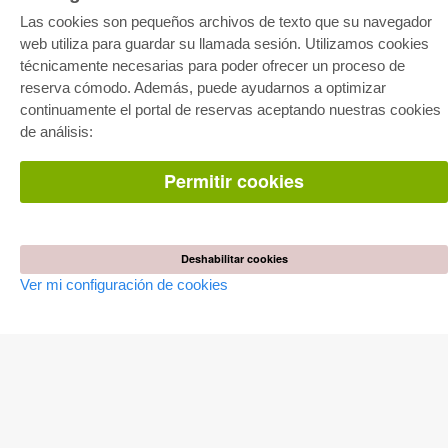
E-COLLECTION
Las cookies son pequeños archivos de texto que su navegador
web utiliza para guardar su llamada sesión. Utilizamos cookies
Paquete entero
Paquete de especialidades
técnicamente necesarias para poder ofrecer un proceso de
Pick & Choose
reserva cómodo. Además, puede ayudarnos a optimizar
Facilitación de E-Books
Preguntas mas frequentes(FAQ)
continuamente el portal de reservas aceptando nuestras cookies
de análisis:
TIENDA ONLINE
Permitir cookies
Todos los autores
Las devoluciones
Condiciones
AUTOR WERDEN
Deshabilitar cookies
Ver mi configuración de cookies
Publicar disertación
Publicar habilitación
Publicar actas de congresos
Publicar informe de investigación
Publicar volumen del congreso
EDITORIAL
Terminos de licencia
Politica de cancelacion