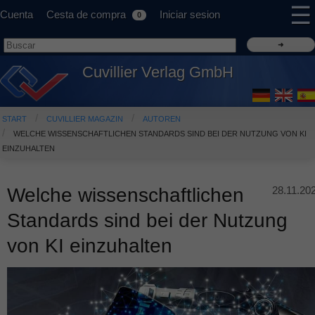
☰
Cuenta
Cesta de compra
Iniciar sesion
0
Cuvillier Verlag GmbH
START
CUVILLIER MAGAZIN
AUTOREN
WELCHE WISSENSCHAFTLICHEN STANDARDS SIND BEI DER NUTZUNG VON KI
EINZUHALTEN
Welche wissenschaftlichen
28.11.20
Standards sind bei der Nutzung
von KI einzuhalten