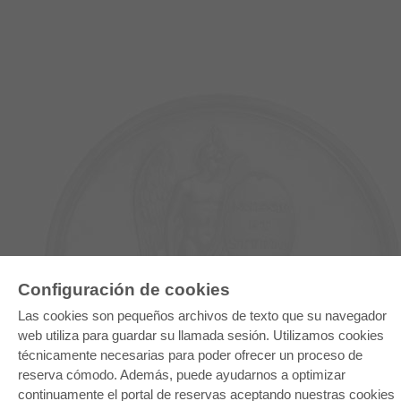
Configuración de cookies
E-COLLECTION
Las cookies son pequeños archivos de texto que su navegador
Paquete entero
web utiliza para guardar su llamada sesión. Utilizamos cookies
Paquete de especialidades
Pick & Choose
técnicamente necesarias para poder ofrecer un proceso de
Facilitación de E-Books
reserva cómodo. Además, puede ayudarnos a optimizar
Preguntas mas frequentes(FAQ)
continuamente el portal de reservas aceptando nuestras cookies