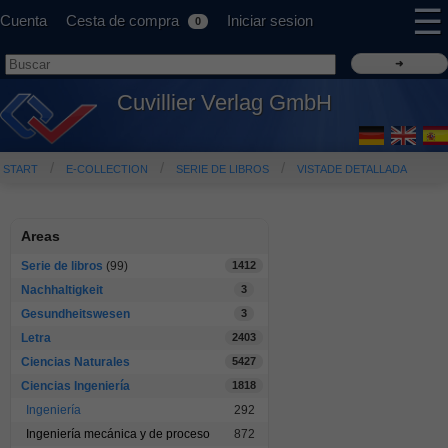
☰
Cuenta
Cesta de compra
Iniciar sesion
0
Cuvillier Verlag GmbH
START
E-COLLECTION
SERIE DE LIBROS
VISTADE DETALLADA
Areas
Serie de libros
(99)
1412
Nachhaltigkeit
3
Gesundheitswesen
3
Letra
2403
Ciencias Naturales
5427
Ciencias Ingeniería
1818
Ingeniería
292
Ingeniería mecánica y de proceso
872