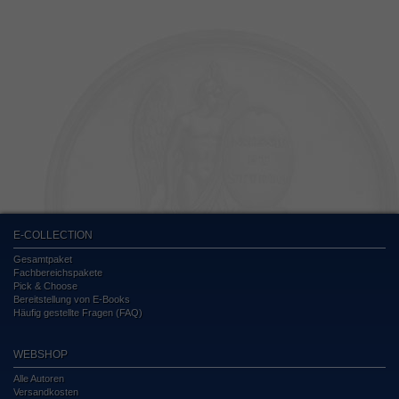
E-COLLECTION
Gesamtpaket
Fachbereichspakete
Pick & Choose
Bereitstellung von E-Books
Häufig gestellte Fragen (FAQ)
WEBSHOP
Alle Autoren
Versandkosten