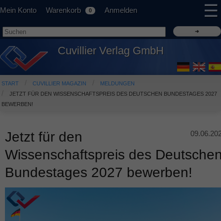
☰
Mein Konto
Warenkorb
Anmelden
0
Cuvillier Verlag GmbH
START
CUVILLIER MAGAZIN
MELDUNGEN
JETZT FÜR DEN WISSENSCHAFTSPREIS DES DEUTSCHEN BUNDESTAGES 2027
BEWERBEN!
Jetzt für den
09.06.20
Wissenschaftspreis des Deutsche
Bundestages 2027 bewerben!