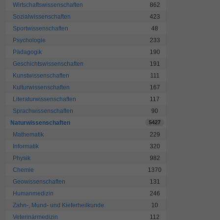
Wirtschaftswissenschaften
862
Sozialwissenschaften
423
Sportwissenschaften
48
Psychologie
233
Pädagogik
190
Geschichtswissenschaften
191
Kunstwissenschaften
111
Kulturwissenschaften
167
Literaturwissenschaften
117
Sprachwissenschaften
90
Naturwissenschaften
5427
Mathematik
229
Informatik
320
Physik
982
Chemie
1370
Geowissenschaften
131
Humanmedizin
246
Zahn-, Mund- und Kieferheilkunde
10
Veterinärmedizin
112