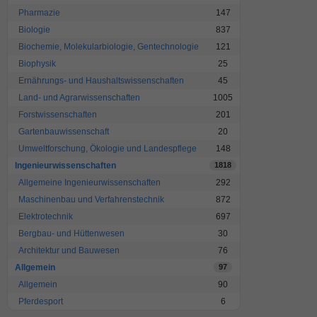
Pharmazie
147
Biologie
837
Biochemie, Molekularbiologie, Gentechnologie
121
Biophysik
25
Ernährungs- und Haushaltswissenschaften
45
Land- und Agrarwissenschaften
1005
Forstwissenschaften
201
Gartenbauwissenschaft
20
Umweltforschung, Ökologie und Landespflege
148
Ingenieurwissenschaften
1818
Allgemeine Ingenieurwissenschaften
292
Maschinenbau und Verfahrenstechnik
872
Elektrotechnik
697
Bergbau- und Hüttenwesen
30
Architektur und Bauwesen
76
Allgemein
97
Allgemein
90
Pferdesport
6