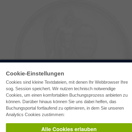
E-COLLECTION
Cookie-Einstellungen
Gesamtpaket
Fachbereichspakete
Cookies sind kleine Textdateien, mit denen Ihr Webbrowser Ihre
Pick & Choose
sog. Session speichert. Wir nutzen technisch notwendige
Bereitstellung von E-Books
Häufig gestellte Fragen (FAQ)
Cookies, um einen komfortablen Buchungsprozess anbieten zu
können. Darüber hinaus können Sie uns dabei helfen, das
WEBSHOP
Buchungsportal fortlaufend zu optimieren, in dem Sie unseren
Analytics Cookies zustimmen:
Alle Autoren
Versandkosten
AGB
Alle Cookies erlauben