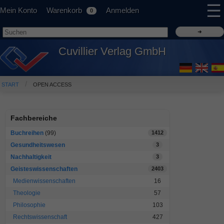
☰
Mein Konto
Warenkorb
Anmelden
0
Cuvillier Verlag GmbH
START
OPEN ACCESS
Fachbereiche
Buchreihen
(99)
1412
Gesundheitswesen
3
Nachhaltigkeit
3
Geisteswissenschaften
2403
Medienwissenschaften
16
Theologie
57
Philosophie
103
Rechtswissenschaft
427