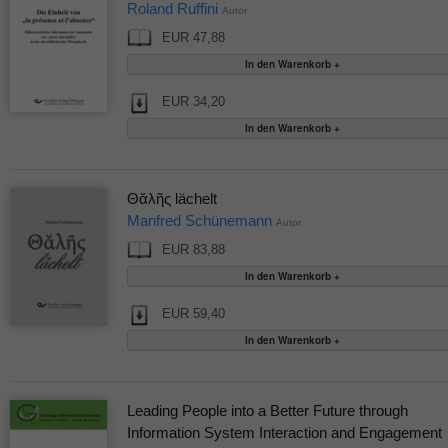
Roland Ruffini
Autor
EUR 47,88
EUR 34,20
Θᾰλῆς lächelt
Manfred Schünemann
Autor
EUR 83,88
EUR 59,40
Leading People into a Better Future through
Information System Interaction and Engagement