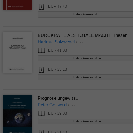
EUR 47,40
BÜROKRATIE ALS TOTALE MACHT. Thesen
Hartmut Salzwedel
Autor
EUR 41,88
EUR 25,13
Prognose ungewiss...
Peter Gottwald
Autor
EUR 29,88
EUR 21,48