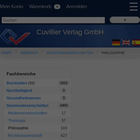
☰
Mein Konto
Warenkorb
Anmelden
0
Cuvillier Verlag GmbH
START
WEBSHOP
GEISTESWISSENSCHAFTEN
PHILOSOPHIE
Fachbereiche
Buchreihen
(99)
1412
Nachhaltigkeit
3
Gesundheitswesen
3
Geisteswissenschaften
2403
Medienwissenschaften
17
Theologie
57
Philosophie
103
Rechtswissenschaft
427