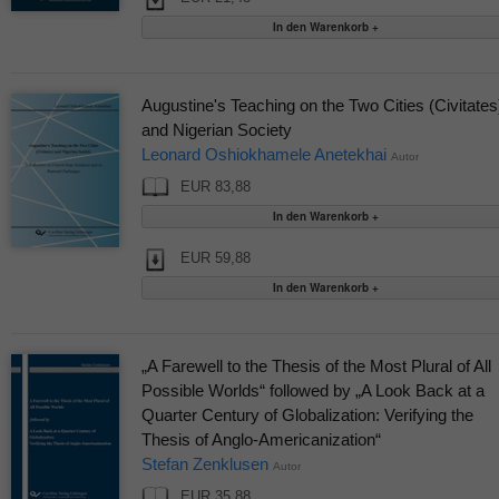
Augustine's Teaching on the Two Cities (Civitates
and Nigerian Society
Leonard Oshiokhamele Anetekhai
Autor
EUR 83,88
EUR 59,88
„A Farewell to the Thesis of the Most Plural of All
Possible Worlds“ followed by „A Look Back at a
Quarter Century of Globalization: Verifying the
Thesis of Anglo-Americanization“
Stefan Zenklusen
Autor
EUR 35,88