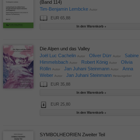
(Band 114)
Tim-Benjamin Lembcke
Autor
EUR 65,88
Die Alpen und das Valley
Joël Luc Cachelin
Oliver Dürr
Sabine
Autor
Autor
Himmelsbach
Robert König
Olivia
Autor
Autor
Röllin
Jan Juhani Steinmann
Anna
Autor
Autor
Weber
Jan Juhani Steinmann
Autor
Herausgeber
EUR 35,88
EUR 25,80
SYMBOLHEORIEN Zweiter Teil