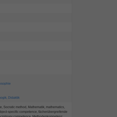
osophie
gik, Didaktik
e, Socratic method, Mathematik, mathematics,
ject-specific competence, fächerübergreifende
isciplinary competence, Methodenkompetenz,