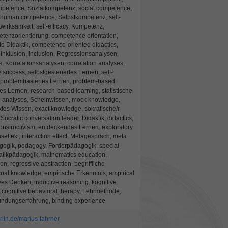
petence, Sozialkompetenz, social competence,
uman competence, Selbstkompetenz, self-
irksamkeit, self-efficacy, Kompetenz,
enzorientierung, competence orientation,
e Didaktik, competence-oriented didactics,
y, Inklusion, inclusion, Regressionsanalysen,
, Korrelationsanalysen, correlation analyses,
y success, selbstgesteuertes Lernen, self-
, problembasiertes Lernen, problem-based
es Lernen, research-based learning, statistische
cal analyses, Scheinwissen, mock knowledge,
ktes Wissen, exact knowledge, sokratische/r
Socratic conversation leader, Didaktik, didactics,
onstructivism, entdeckendes Lernen, exploratory
nseffekt, interaction effect, Metagespräch, meta
gogik, pedagogy, Förderpädagogik, special
tikpädagogik, mathematics education,
on, regressive abstraction, begriffliche
tual knowledge, empirische Erkenntnis, empirical
ves Denken, inductive reasoning, kognitive
 cognitive behavioral therapy, Lehrmethode,
indungserfahrung, binding experience
rlin.de/marius-fahrner