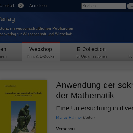
arenkorb
Anmelden
0
Verlag
tenz im wissenschaftlichen Publizieren
Fachverlag für Wissenschaft und Wirtschaft
den
Webshop
E-Collection
eren
Print & E-Books
für Organisationen
Ku
Anwendung der sokr
der Mathematik
Eine Untersuchung in div
Marius Fahrner
(Autor)
Vorschau