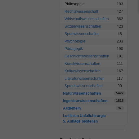
Philosophie
103
Rechtswissenschaft
427
Wirtschaftswissenschaften
862
Sozialwissenschaften
423
Sportwissenschaften
48
Psychologie
233
Pädagogik
190
Geschichtswissenschaften
191
Kunstwissenschaften
111
Kulturwissenschaften
167
Literaturwissenschaften
117
Sprachwissenschaften
90
Naturwissenschaften
5427
Ingenieurwissenschaften
1818
Allgemein
97
Leitlinien Unfallchirurgie
5. Auflage bestellen