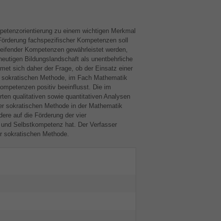
petenzorientierung zu einem wichtigen Merkmal
Förderung fachspezifischer Kompetenzen soll
reifender Kompetenzen gewährleistet werden,
eutigen Bildungslandschaft als unentbehrliche
et sich daher der Frage, ob der Einsatz einer
r sokratischen Methode, im Fach Mathematik
ompetenzen positiv beeinflusst. Die im
en qualitativen sowie quantitativen Analysen
er sokratischen Methode in der Mathematik
dere auf die Förderung der vier
 und Selbstkompetenz hat. Der Verfasser
er sokratischen Methode.