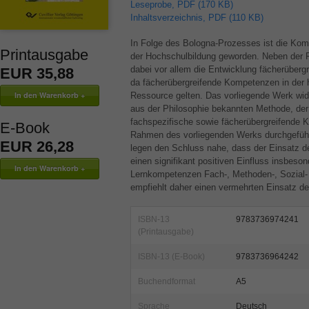
Leseprobe, PDF (170 KB)
Inhaltsverzeichnis, PDF (110 KB)
In Folge des Bologna-Prozesses ist die Kom
Printausgabe
der Hochschulbildung geworden. Neben der 
dabei vor allem die Entwicklung fächerüberg
EUR 35,88
da fächerübergreifende Kompetenzen in der h
Ressource gelten. Das vorliegende Werk widm
aus der Philosophie bekannten Methode, de
fachspezifische sowie fächerübergreifende K
E-Book
Rahmen des vorliegenden Werks durchgeführt
EUR 26,28
legen den Schluss nahe, dass der Einsatz d
einen signifikant positiven Einfluss insbeson
Lernkompetenzen Fach-, Methoden-, Sozial-
empfiehlt daher einen vermehrten Einsatz d
ISBN-13
9783736974241
(Printausgabe)
ISBN-13 (E-Book)
9783736964242
Buchendformat
A5
Sprache
Deutsch