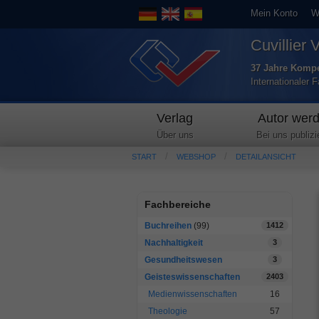
Mein Konto
W
Cuvillier 
37 Jahre Kompe
Internationaler 
Verlag
Autor wer
Über uns
Bei uns publizi
START
WEBSHOP
DETAILANSICHT
Fachbereiche
Buchreihen
(99)
1412
Nachhaltigkeit
3
Gesundheitswesen
3
Geisteswissenschaften
2403
Medienwissenschaften
16
Theologie
57