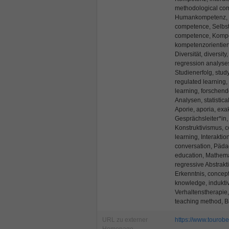
methodological com
Humankompetenz, h
competence, Selbstw
competence, Kompet
kompetenzorientiert
Diversität, diversit
regression analyses
Studienerfolg, stud
regulated learning
learning, forschend
Analysen, statisti
Aporie, aporia, exa
Gesprächsleiter*in, 
Konstruktivismus, c
learning, Interaktio
conversation, Päda
education, Mathema
regressive Abstrakti
Erkenntnis, concep
knowledge, indukti
Verhaltenstherapie,
teaching method, B
URL zu externer
https://www.tourobe