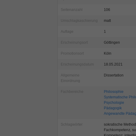
Seitenanzahl
106
Umschlagkaschierung
matt
Auflage
1
Erscheinungsort
Göttingen
Promotionsort
Köln
Erscheinungsdatum
18.05.2021
Allgemeine
Dissertation
Einordnung
Fachbereiche
Philosophie
Systematische Phil
Psychologie
Pädagogik
Angewandte Pädago
Schlagwörter
sokratische Method
Fachkompetenz, sub
Kompetenz, interd