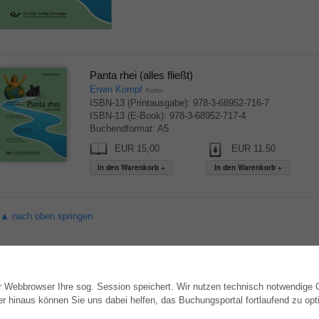
Panta rhei (alles fließt)
Erwin Kompf
Autor
ISBN-13 (Printausgabe): 978-3-68952-716-7
ISBN-13 (E-Book): 978-3-68952-717-4
Buchendformat: A5
EUR 15,00
EUR 11,50
▲ nach oben springen
hr Webbrowser Ihre sog. Session speichert. Wir nutzen technisch notwendige
WEBSHOP
AUTOR WERDEN
hinaus können Sie uns dabei helfen, das Buchungsportal fortlaufend zu opti
Alle Autoren
Dissertation publizieren