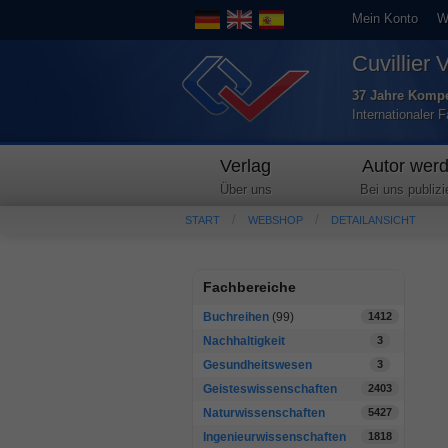
Mein Konto
W
Cuvillier 
37 Jahre Kompe
Internationaler 
Verlag
Autor wer
Über uns
Bei uns publizi
START
WEBSHOP
DETAILANSICHT
Fachbereiche
Buchreihen
(99)
1412
Nachhaltigkeit
3
Gesundheitswesen
3
Geisteswissenschaften
2403
Naturwissenschaften
5427
Ingenieurwissenschaften
1818