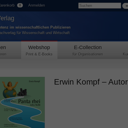
arenkorb
Anmelden
0
Verlag
tenz im wissenschaftlichen Publizieren
Fachverlag für Wissenschaft und Wirtschaft
den
Webshop
E-Collection
eren
Print & E-Books
für Organisationen
Ku
Erwin Kompf – Autor