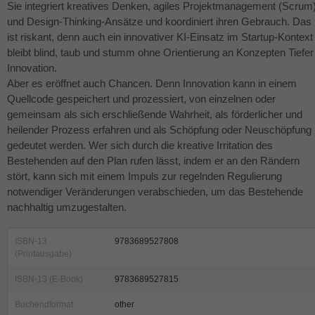
Sie integriert kreatives Denken, agiles Projektmanagement (Scrum
und Design-Thinking-Ansätze und koordiniert ihren Gebrauch. Das
ist riskant, denn auch ein innovativer KI-Einsatz im Startup-Kontext
bleibt blind, taub und stumm ohne Orientierung an Konzepten Tiefer
Innovation.
Aber es eröffnet auch Chancen. Denn Innovation kann in einem
Quellcode gespeichert und prozessiert, von einzelnen oder
gemeinsam als sich erschließende Wahrheit, als förderlicher und
heilender Prozess erfahren und als Schöpfung oder Neuschöpfung
gedeutet werden. Wer sich durch die kreative Irritation des
Bestehenden auf den Plan rufen lässt, indem er an den Rändern
stört, kann sich mit einem Impuls zur regelnden Regulierung
notwendiger Veränderungen verabschieden, um das Bestehende
nachhaltig umzugestalten.
ISBN-13
9783689527808
(Printausgabe)
ISBN-13 (E-Book)
9783689527815
Buchendformat
other