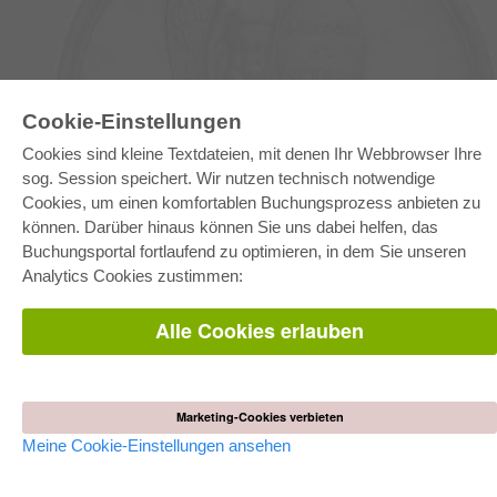
Cookie-Einstellungen
E-COLLECTION
Cookies sind kleine Textdateien, mit denen Ihr Webbrowser Ihre
Gesamtpaket
sog. Session speichert. Wir nutzen technisch notwendige
Fachbereichspakete
Cookies, um einen komfortablen Buchungsprozess anbieten zu
Pick & Choose
können. Darüber hinaus können Sie uns dabei helfen, das
Bereitstellung von E-Books
Häufig gestellte Fragen (FAQ)
Buchungsportal fortlaufend zu optimieren, in dem Sie unseren
Analytics Cookies zustimmen:
WEBSHOP
Alle Cookies erlauben
Alle Autoren
Versandkosten
AGB
AUTOR WERDEN
Marketing-Cookies verbieten
Dissertation publizieren
Meine Cookie-Einstellungen ansehen
Habilitation publizieren
Tagungsband publizieren
Forschungsbericht publizieren