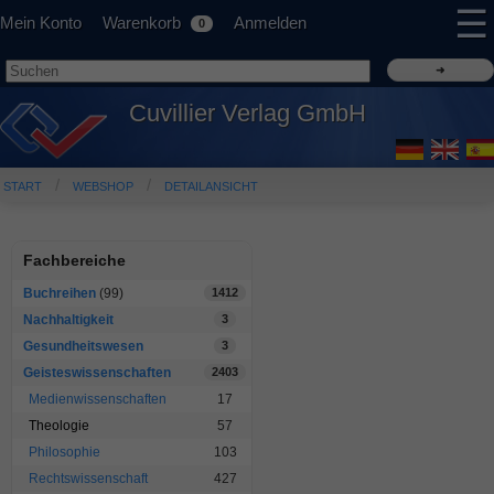
☰
Mein Konto
Warenkorb
Anmelden
0
Cuvillier Verlag GmbH
START
WEBSHOP
DETAILANSICHT
Fachbereiche
Buchreihen
(99)
1412
Nachhaltigkeit
3
Gesundheitswesen
3
Geisteswissenschaften
2403
Medienwissenschaften
17
Theologie
57
Philosophie
103
Rechtswissenschaft
427