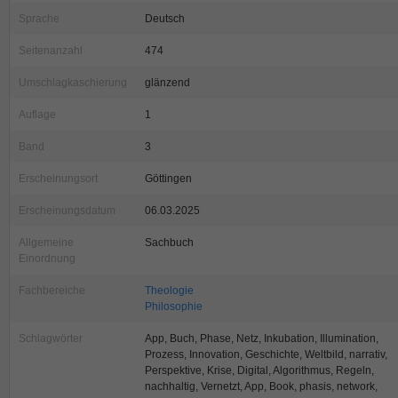
Sprache
Deutsch
Seitenanzahl
474
Umschlagkaschierung
glänzend
Auflage
1
Band
3
Erscheinungsort
Göttingen
Erscheinungsdatum
06.03.2025
Allgemeine
Sachbuch
Einordnung
Fachbereiche
Theologie
Philosophie
Schlagwörter
App, Buch, Phase, Netz, Inkubation, Illumination,
Prozess, Innovation, Geschichte, Weltbild, narrativ,
Perspektive, Krise, Digital, Algorithmus, Regeln,
nachhaltig, Vernetzt, App, Book, phasis, network,