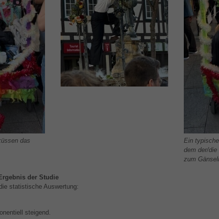
küssen das
Ein typisch
dem der/die 
zum Gänseli
Ergebnis der Studie
ie statistische Auswertung:
nentiell steigend.