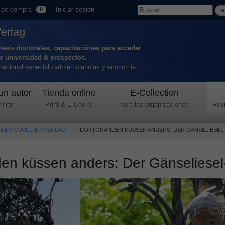
 de compra
Iniciar sesion
0
Verlag
tesis doctorales, capacitaciónes para acceder
de universidad & prospectos.
ernacional especializado en ciencias y economia
un autor
Tienda online
E-Collection
llier
Print & E-Books
para las organizaciones
Revi
 DEM CUVILLIER VERLAG
DOKTORANDEN KÜSSEN ANDERS: DER GÄNSELIESEL
en küssen anders: Der Gänseliese