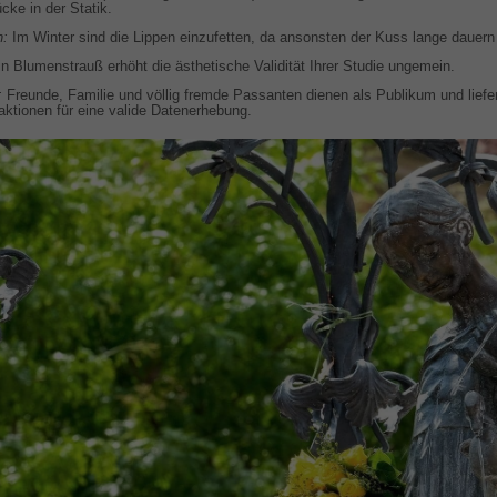
cke in der Statik.
n:
Im Winter sind die Lippen einzufetten, da ansonsten der Kuss lange dauer
n Blumenstrauß erhöht die ästhetische Validität Ihrer Studie ungemein.
:
Freunde, Familie und völlig fremde Passanten dienen als Publikum und liefe
ktionen für eine valide Datenerhebung.