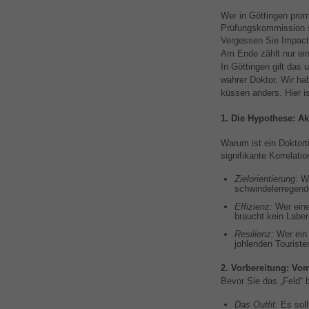
Wer in Göttingen prom
Prüfungskommission st
Vergessen Sie Impact 
Am Ende zählt nur ein
In Göttingen gilt das
wahrer Doktor. Wir h
küssen anders. Hier i
1. Die Hypothese: Ak
Warum ist ein Doktort
signifikante Korrelat
Zielorientierung
: W
schwindelerregend
Effizienz:
Wer eine
braucht kein Laber
Resilienz:
Wer ein 
johlenden Touriste
2. Vorbereitung: Vo
Bevor Sie das „Feld“ 
Das Outfit:
Es soll