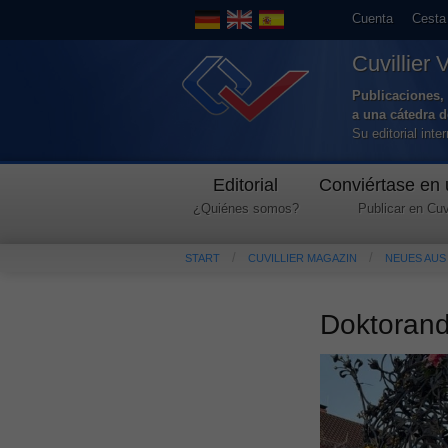
Cuenta
Cesta
Cuvillier 
Publicaciones, 
a una cátedra 
Su editorial int
Editorial
Conviértase en 
¿Quiénes somos?
Publicar en Cuvi
START
CUVILLIER MAGAZIN
NEUES AUS
Doktorand