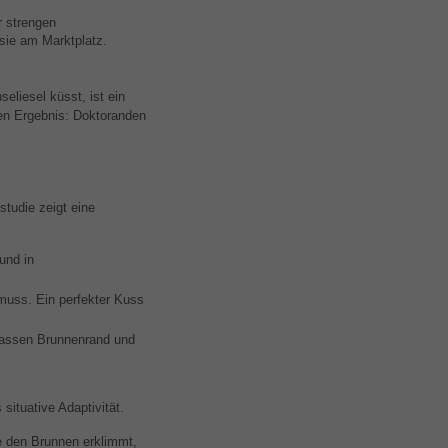
r strengen
sie am Marktplatz.
eliesel küsst, ist ein
n Ergebnis: Doktoranden
tudie zeigt eine
.
und in
 muss. Ein perfekter Kuss
 nassen Brunnenrand und
ituative Adaptivität.
be den Brunnen erklimmt,