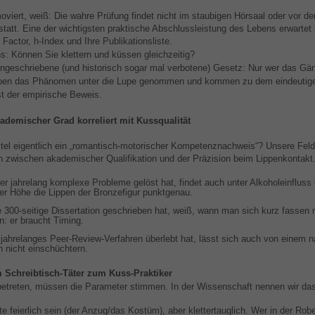
oviert, weiß: Die wahre Prüfung findet nicht im staubigen Hörsaal oder vor de
att. Eine der wichtigsten praktische Abschlussleistung des Lebens erwartet 
Factor, h-Index und Ihre Publikationsliste.
s: Können Sie klettern und küssen gleichzeitig?
 ungeschriebene (und historisch sogar mal verbotene) Gesetz: Nur wer das Gäns
aben das Phänomen unter die Lupe genommen und kommen zu dem eindeutige
st der empirische Beweis.
ademischer Grad korreliert mit Kussqualität
itel eigentlich ein „romantisch-motorischer Kompetenznachweis“? Unsere Felds
ion zwischen akademischer Qualifikation und der Präzision beim Lippenkontakt
er jahrelang komplexe Probleme gelöst hat, findet auch unter Alkoholeinfluss 
er Höhe die Lippen der Bronzefigur punktgenau.
 300-seitige Dissertation geschrieben hat, weiß, wann man sich kurz fassen
n: er braucht Timing.
jahrelanges Peer-Review-Verfahren überlebt hat, lässt sich auch von einem
n nicht einschüchtern.
m Schreibtisch-Täter zum Kuss-Praktiker
betreten, müssen die Parameter stimmen. In der Wissenschaft nennen wir das s
te feierlich sein (der Anzug/das Kostüm), aber klettertauglich. Wer in der Ro