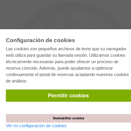
Configuración de cookies
Las cookies son pequeños archivos de texto que su navegador
web utiliza para guardar su llamada sesión. Utilizamos cookies
técnicamente necesarias para poder ofrecer un proceso de
reserva cómodo. Además, puede ayudarnos a optimizar
E-COLLECTION
continuamente el portal de reservas aceptando nuestras cookies
Paquete entero
de análisis:
Paquete de especialidades
Pick & Choose
Facilitación de E-Books
Permitir cookies
Preguntas mas frequentes(FAQ)
TIENDA ONLINE
Todos los autores
Deshabilitar cookies
Las devoluciones
Condiciones
Ver mi configuración de cookies