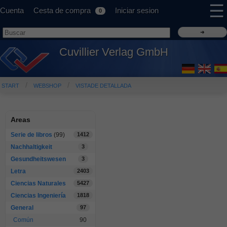
☰
Cuenta
Cesta de compra
Iniciar sesion
0
Cuvillier Verlag GmbH
START
WEBSHOP
VISTADE DETALLADA
Areas
Serie de libros
(99)
1412
Nachhaltigkeit
3
Gesundheitswesen
3
Letra
2403
Ciencias Naturales
5427
Ciencias Ingeniería
1818
General
97
Común
90