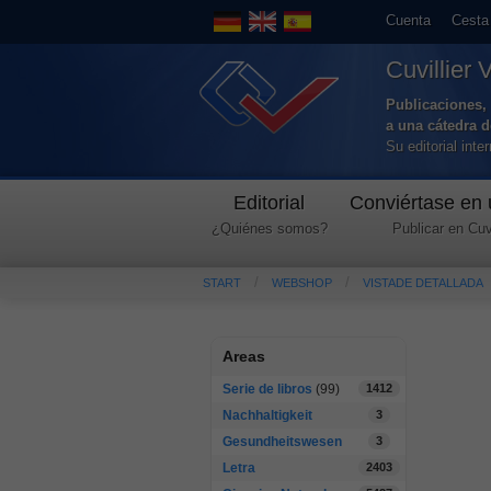
Cuenta
Cesta
Cuvillier 
Publicaciones, 
a una cátedra 
Su editorial int
Editorial
Conviértase en 
¿Quiénes somos?
Publicar en Cuvi
START
WEBSHOP
VISTADE DETALLADA
Areas
Serie de libros
(99)
1412
Nachhaltigkeit
3
Gesundheitswesen
3
Letra
2403