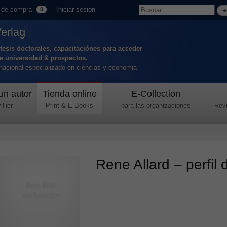
 de compra
Iniciar sesion
0
Verlag
tesis doctorales, capacitaciónes para acceder
de universidad & prospectos.
ernacional especializado en ciencias y economia
un autor
Tienda online
E-Collection
llier
Print & E-Books
para las organizaciones
Revi
Rene Allard – perfil 