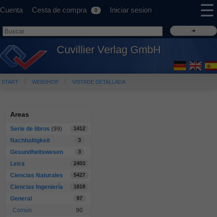
☰
Cuenta
Cesta de compra
Iniciar sesion
0
Cuvillier Verlag GmbH
START
WEBSHOP
VISTADE DETALLADA
Areas
Serie de libros
(99)
1412
Nachhaltigkeit
3
Gesundheitswesen
3
Letra
2403
Ciencias Naturales
5427
Ciencias Ingeniería
1818
General
97
Común
90