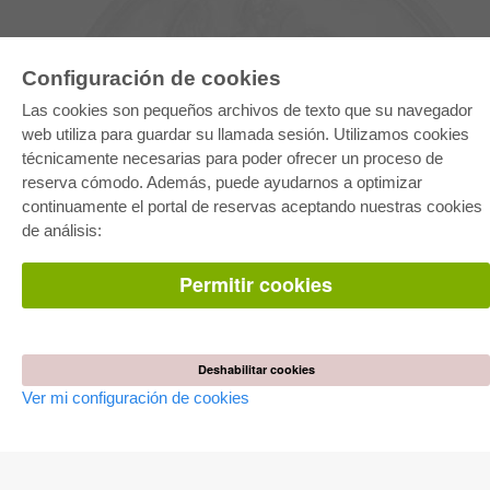
Configuración de cookies
Las cookies son pequeños archivos de texto que su navegador
web utiliza para guardar su llamada sesión. Utilizamos cookies
técnicamente necesarias para poder ofrecer un proceso de
reserva cómodo. Además, puede ayudarnos a optimizar
E-COLLECTION
continuamente el portal de reservas aceptando nuestras cookies
Paquete entero
de análisis:
Paquete de especialidades
Pick & Choose
Facilitación de E-Books
Permitir cookies
Preguntas mas frequentes(FAQ)
TIENDA ONLINE
Todos los autores
Deshabilitar cookies
Las devoluciones
Ver mi configuración de cookies
Condiciones
AUTOR WERDEN
Publicar disertación