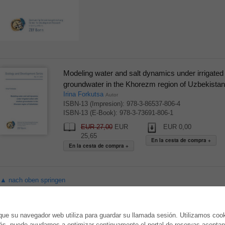
Modeling water and salt dynamics under irrigated 
groundwater in the Khorezm region of Uzbekistan
Irina Forkutsa
Autor
ISBN-13 (Impresion): 978-3-86537-806-4
ISBN-13 (E-Book): 978-3-73691-806-1
EUR 27,00
EUR
EUR 0,00
25,65
▲ nach oben springen
TIENDA ONLINE
AUTOR WERDEN
ue su navegador web utiliza para guardar su llamada sesión. Utilizamos coo
s, puede ayudarnos a optimizar continuamente el portal de reservas aceptand
Todos los autores
Publicar disertación