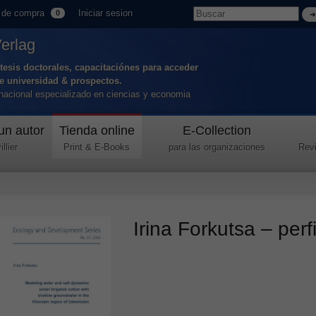
 de compra
Iniciar sesion
0
Verlag
tesis doctorales, capacitaciónes para acceder
de universidad & prospectos.
ernacional especializado en ciencias y economia
un autor
Tienda online
E-Collection
llier
Print & E-Books
para las organizaciones
Revi
Irina Forkutsa – perf