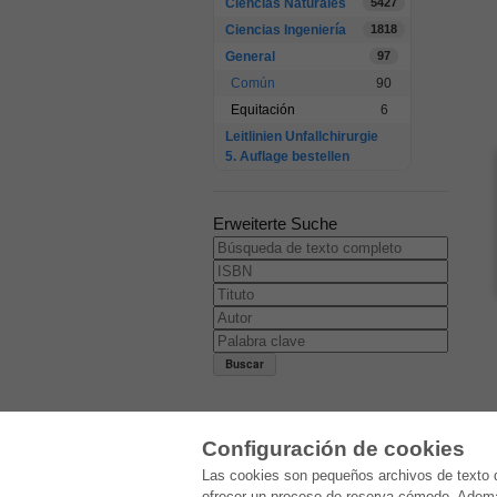
Ciencias Naturales
5427
Ciencias Ingeniería
1818
General
97
Común
90
Equitación
6
Leitlinien Unfallchirurgie
5. Auflage bestellen
Erweiterte Suche
Configuración de cookies
E-COLLECTION
Las cookies son pequeños archivos de texto q
ofrecer un proceso de reserva cómodo. Ademá
Paquete entero