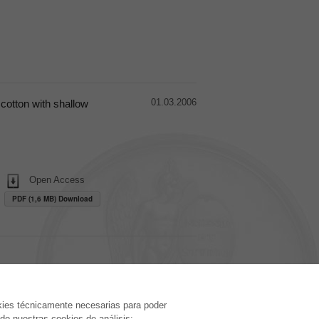
01.03.2006
cotton with shallow
Open Access
PDF (1,6 MB) Download
EDITORIAL
kies técnicamente necesarias para poder
o nuestras cookies de análisis:
Terminos de licencia