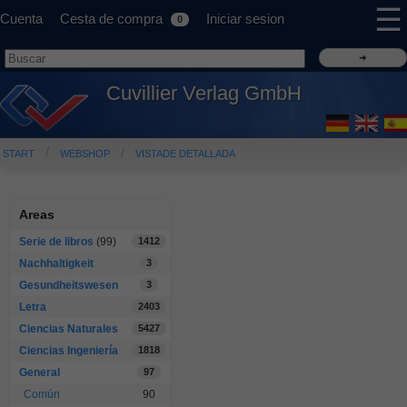
☰
Cuenta
Cesta de compra
Iniciar sesion
0
Cuvillier Verlag GmbH
START
WEBSHOP
VISTADE DETALLADA
Areas
Serie de libros
(99)
1412
Nachhaltigkeit
3
Gesundheitswesen
3
Letra
2403
Ciencias Naturales
5427
Ciencias Ingeniería
1818
General
97
Común
90