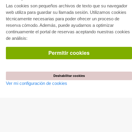
Las cookies son pequeños archivos de texto que su navegador
web utiliza para guardar su llamada sesión. Utilizamos cookies
técnicamente necesarias para poder ofrecer un proceso de
reserva cómodo. Además, puede ayudarnos a optimizar
E-COLLECTION
continuamente el portal de reservas aceptando nuestras cookies
Paquete entero
de análisis:
Paquete de especialidades
Pick & Choose
Facilitación de E-Books
Permitir cookies
Preguntas mas frequentes(FAQ)
TIENDA ONLINE
Todos los autores
Deshabilitar cookies
Las devoluciones
Ver mi configuración de cookies
Condiciones
AUTOR WERDEN
Publicar disertación
Publicar habilitación
Publicar actas de congresos
Publicar informe de investigación
Publicar volumen del congreso