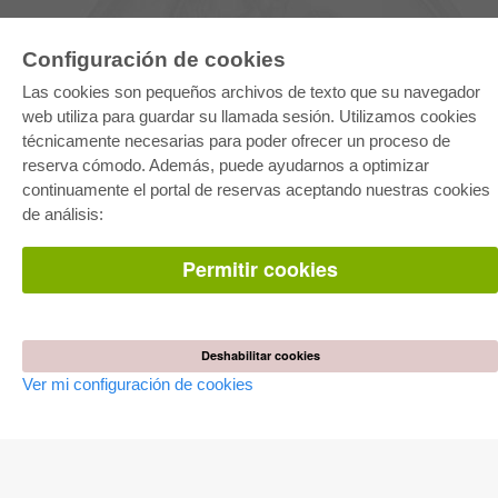
Configuración de cookies
Las cookies son pequeños archivos de texto que su navegador
web utiliza para guardar su llamada sesión. Utilizamos cookies
técnicamente necesarias para poder ofrecer un proceso de
reserva cómodo. Además, puede ayudarnos a optimizar
E-COLLECTION
continuamente el portal de reservas aceptando nuestras cookies
Paquete entero
de análisis:
Paquete de especialidades
Pick & Choose
Facilitación de E-Books
Permitir cookies
Preguntas mas frequentes(FAQ)
TIENDA ONLINE
Todos los autores
Deshabilitar cookies
Las devoluciones
Ver mi configuración de cookies
Condiciones
AUTOR WERDEN
Publicar disertación
Publicar habilitación