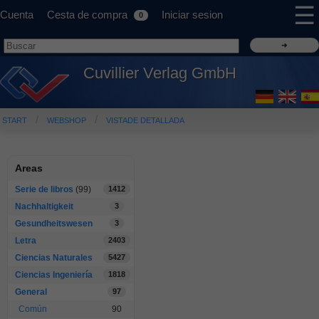
☰
Cuenta
Cesta de compra
Iniciar sesion
0
Cuvillier Verlag GmbH
START
WEBSHOP
VISTADE DETALLADA
Areas
Serie de libros
(99)
1412
Nachhaltigkeit
3
Gesundheitswesen
3
Letra
2403
Ciencias Naturales
5427
Ciencias Ingeniería
1818
General
97
Común
90