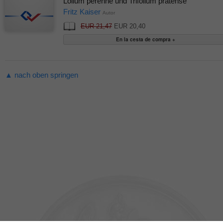
Lolium perenne und Trifolium pratense
Fritz Kaiser
Autor
EUR 21,47
EUR 20,40
▲ nach oben springen