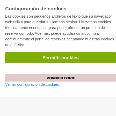
Configuración de cookies
Las cookies son pequeños archivos de texto que su navegador
web utiliza para guardar su llamada sesión. Utilizamos cookies
técnicamente necesarias para poder ofrecer un proceso de
reserva cómodo. Además, puede ayudarnos a optimizar
E-COLLECTION
continuamente el portal de reservas aceptando nuestras cookies
Paquete entero
de análisis:
Paquete de especialidades
Pick & Choose
Facilitación de E-Books
Permitir cookies
Preguntas mas frequentes(FAQ)
TIENDA ONLINE
Todos los autores
Deshabilitar cookies
Las devoluciones
Ver mi configuración de cookies
Condiciones
AUTOR WERDEN
Publicar disertación
Publicar habilitación
Publicar actas de congresos
Publicar informe de investigación