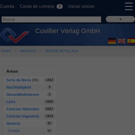
☰
Cuenta
Cesta de compra
Iniciar sesion
0
Cuvillier Verlag GmbH
START
WEBSHOP
VISTADE DETALLADA
Areas
Serie de libros
(99)
1412
Nachhaltigkeit
3
Gesundheitswesen
3
Letra
2403
Ciencias Naturales
5427
Ciencias Ingeniería
1818
General
97
Común
90