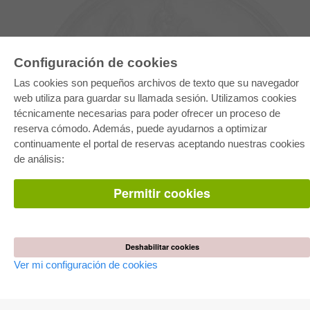
Configuración de cookies
Las cookies son pequeños archivos de texto que su navegador
web utiliza para guardar su llamada sesión. Utilizamos cookies
técnicamente necesarias para poder ofrecer un proceso de
reserva cómodo. Además, puede ayudarnos a optimizar
E-COLLECTION
continuamente el portal de reservas aceptando nuestras cookies
Paquete entero
de análisis:
Paquete de especialidades
Pick & Choose
Facilitación de E-Books
Permitir cookies
Preguntas mas frequentes(FAQ)
TIENDA ONLINE
Todos los autores
Deshabilitar cookies
Las devoluciones
Ver mi configuración de cookies
Condiciones
AUTOR WERDEN