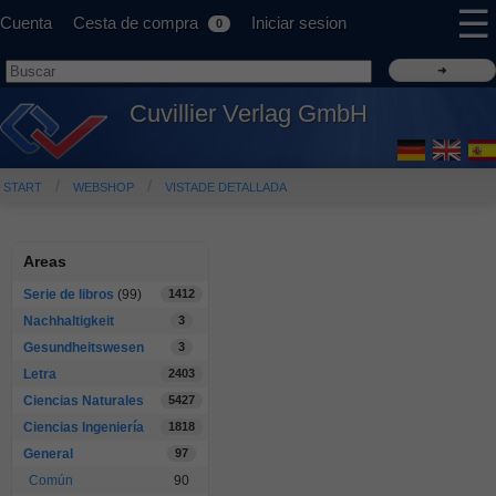
☰
Cuenta
Cesta de compra
Iniciar sesion
0
Cuvillier Verlag GmbH
START
WEBSHOP
VISTADE DETALLADA
Areas
Serie de libros
(99)
1412
Nachhaltigkeit
3
Gesundheitswesen
3
Letra
2403
Ciencias Naturales
5427
Ciencias Ingeniería
1818
General
97
Común
90