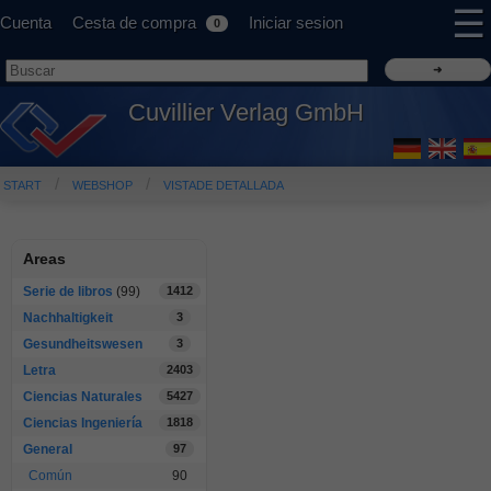
☰
Cuenta
Cesta de compra
Iniciar sesion
0
Cuvillier Verlag GmbH
START
WEBSHOP
VISTADE DETALLADA
Areas
Serie de libros
(99)
1412
Nachhaltigkeit
3
Gesundheitswesen
3
Letra
2403
Ciencias Naturales
5427
Ciencias Ingeniería
1818
General
97
Común
90