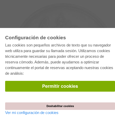
Configuración de cookies
Las cookies son pequeños archivos de texto que su navegador
web utiliza para guardar su llamada sesión. Utilizamos cookies
técnicamente necesarias para poder ofrecer un proceso de
reserva cómodo. Además, puede ayudarnos a optimizar
E-COLLECTION
continuamente el portal de reservas aceptando nuestras cookies
Paquete entero
de análisis:
Paquete de especialidades
Pick & Choose
Facilitación de E-Books
Permitir cookies
Preguntas mas frequentes(FAQ)
TIENDA ONLINE
Todos los autores
Deshabilitar cookies
Las devoluciones
Condiciones
Ver mi configuración de cookies