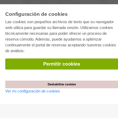
Configuración de cookies
Las cookies son pequeños archivos de texto que su navegador
web utiliza para guardar su llamada sesión. Utilizamos cookies
técnicamente necesarias para poder ofrecer un proceso de
reserva cómodo. Además, puede ayudarnos a optimizar
E-COLLECTION
continuamente el portal de reservas aceptando nuestras cookies
Paquete entero
de análisis:
Paquete de especialidades
Pick & Choose
Facilitación de E-Books
Permitir cookies
Preguntas mas frequentes(FAQ)
TIENDA ONLINE
Todos los autores
Deshabilitar cookies
Las devoluciones
Ver mi configuración de cookies
Condiciones
AUTOR WERDEN
Publicar disertación
Publicar habilitación