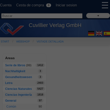
☰
Cuenta
Cesta de compra
Iniciar sesion
0
Cuvillier Verlag GmbH
START
WEBSHOP
VISTADE DETALLADA
Areas
Serie de libros
(99)
1412
Nachhaltigkeit
3
Gesundheitswesen
3
Letra
2403
Ciencias Naturales
5427
Ciencias Ingeniería
1818
General
97
Común
90