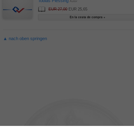
Tobias Plessing
Autor
EUR 27,00
EUR 25,65
▲ nach oben springen