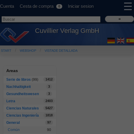
☰
Cuenta
Cesta de compra
Iniciar sesion
0
Cuvillier Verlag GmbH
START
WEBSHOP
VISTADE DETALLADA
Areas
Serie de libros
(99)
1412
Nachhaltigkeit
3
Gesundheitswesen
3
Letra
2403
Ciencias Naturales
5427
Ciencias Ingeniería
1818
General
97
Común
90