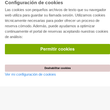
Configuración de cookies
Las cookies son pequeños archivos de texto que su navegador
web utiliza para guardar su llamada sesión. Utilizamos cookies
técnicamente necesarias para poder ofrecer un proceso de
reserva cómodo. Además, puede ayudarnos a optimizar
E-COLLECTION
continuamente el portal de reservas aceptando nuestras cookies
Paquete entero
de análisis:
Paquete de especialidades
Pick & Choose
Facilitación de E-Books
Permitir cookies
Preguntas mas frequentes(FAQ)
TIENDA ONLINE
Todos los autores
Deshabilitar cookies
Las devoluciones
Ver mi configuración de cookies
Condiciones
AUTOR WERDEN
Publicar disertación
Publicar habilitación
Publicar actas de congresos
Publicar informe de investigación
Publicar volumen del congreso