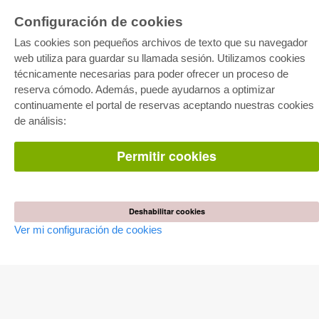
Configuración de cookies
Las cookies son pequeños archivos de texto que su navegador
web utiliza para guardar su llamada sesión. Utilizamos cookies
técnicamente necesarias para poder ofrecer un proceso de
reserva cómodo. Además, puede ayudarnos a optimizar
E-COLLECTION
continuamente el portal de reservas aceptando nuestras cookies
Paquete entero
de análisis:
Paquete de especialidades
Pick & Choose
Facilitación de E-Books
Permitir cookies
Preguntas mas frequentes(FAQ)
TIENDA ONLINE
Todos los autores
Deshabilitar cookies
Las devoluciones
Ver mi configuración de cookies
Condiciones
AUTOR WERDEN
Publicar disertación
Publicar habilitación
Publicar actas de congresos
Publicar informe de investigación