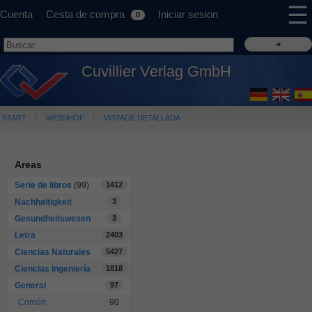
☰
Cuenta
Cesta de compra
Iniciar sesion
0
Cuvillier Verlag GmbH
START
WEBSHOP
VISTADE DETALLADA
Areas
Serie de libros
(99)
1412
Nachhaltigkeit
3
Gesundheitswesen
3
Letra
2403
Ciencias Naturales
5427
Ciencias Ingeniería
1818
General
97
Común
90