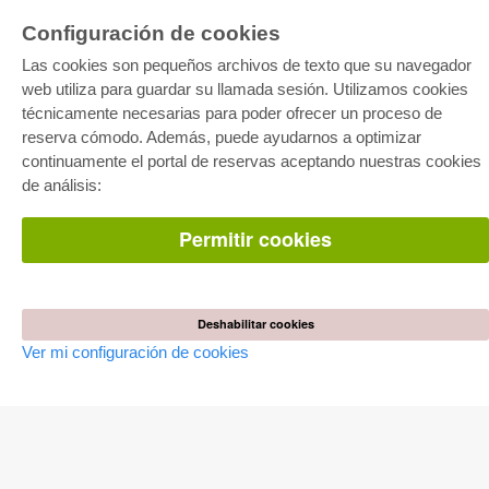
Configuración de cookies
Las cookies son pequeños archivos de texto que su navegador
web utiliza para guardar su llamada sesión. Utilizamos cookies
técnicamente necesarias para poder ofrecer un proceso de
reserva cómodo. Además, puede ayudarnos a optimizar
E-COLLECTION
continuamente el portal de reservas aceptando nuestras cookies
Paquete entero
de análisis:
Paquete de especialidades
Pick & Choose
Facilitación de E-Books
Permitir cookies
Preguntas mas frequentes(FAQ)
TIENDA ONLINE
Todos los autores
Deshabilitar cookies
Las devoluciones
Ver mi configuración de cookies
Condiciones
AUTOR WERDEN
Publicar disertación
Publicar habilitación
Publicar actas de congresos
Publicar informe de investigación