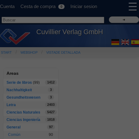
☰
Cuenta
Cesta de compra
Iniciar sesion
0
Cuvillier Verlag GmbH
START
WEBSHOP
VISTADE DETALLADA
Areas
Serie de libros
(99)
1412
Nachhaltigkeit
3
Gesundheitswesen
3
Letra
2403
Ciencias Naturales
5427
Ciencias Ingeniería
1818
General
97
Común
90