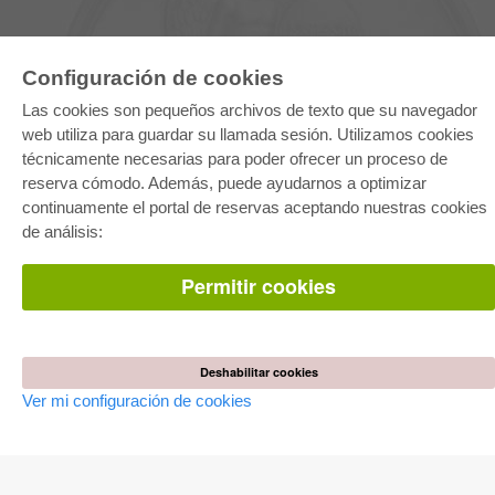
Configuración de cookies
Las cookies son pequeños archivos de texto que su navegador
web utiliza para guardar su llamada sesión. Utilizamos cookies
E-COLLECTION
técnicamente necesarias para poder ofrecer un proceso de
Paquete entero
reserva cómodo. Además, puede ayudarnos a optimizar
Paquete de especialidades
continuamente el portal de reservas aceptando nuestras cookies
Pick & Choose
Facilitación de E-Books
de análisis:
Preguntas mas frequentes(FAQ)
Permitir cookies
TIENDA ONLINE
Todos los autores
Las devoluciones
Condiciones
Deshabilitar cookies
Ver mi configuración de cookies
AUTOR WERDEN
Publicar disertación
Publicar habilitación
Publicar actas de congresos
Publicar informe de investigación