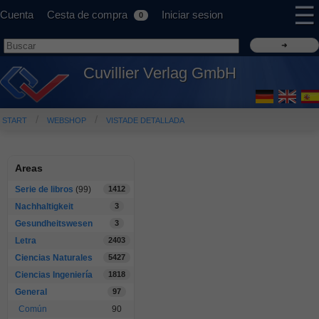
☰
Cuenta
Cesta de compra
Iniciar sesion
0
Cuvillier Verlag GmbH
START
WEBSHOP
VISTADE DETALLADA
Areas
Serie de libros
(99)
1412
Nachhaltigkeit
3
Gesundheitswesen
3
Letra
2403
Ciencias Naturales
5427
Ciencias Ingeniería
1818
General
97
Común
90