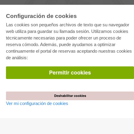
Configuración de cookies
Las cookies son pequeños archivos de texto que su navegador
web utiliza para guardar su llamada sesión. Utilizamos cookies
técnicamente necesarias para poder ofrecer un proceso de
reserva cómodo. Además, puede ayudarnos a optimizar
E-COLLECTION
continuamente el portal de reservas aceptando nuestras cookies
Paquete entero
de análisis:
Paquete de especialidades
Pick & Choose
Facilitación de E-Books
Permitir cookies
Preguntas mas frequentes(FAQ)
TIENDA ONLINE
Todos los autores
Deshabilitar cookies
Las devoluciones
Ver mi configuración de cookies
Condiciones
AUTOR WERDEN
Publicar disertación
Publicar habilitación