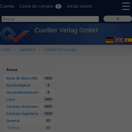
☰
Cuenta
Cesta de compra
Iniciar sesion
0
Cuvillier Verlag GmbH
START
WEBSHOP
VISTADE DETALLADA
Areas
Serie de libros
(99)
1412
Nachhaltigkeit
3
Gesundheitswesen
3
Letra
2403
Ciencias Naturales
5427
Ciencias Ingeniería
1818
General
97
Común
90