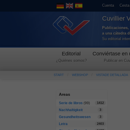
Cuenta
Cesta
Cuvillier 
Publicaciones, 
a una cátedra 
Su editorial int
Editorial
Conviértase en 
¿Quiénes somos?
Publicar en Cuvi
START
WEBSHOP
VISTADE DETALLADA
Areas
Serie de libros
(99)
1412
Nachhaltigkeit
3
Gesundheitswesen
3
Letra
2403