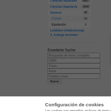
Ciencias Naturales
5427
Ciencias Ingeniería
1818
General
97
Común
90
Equitación
6
Leitlinien Unfallchirurgie
5. Auflage bestellen
Erweiterte Suche
Configuración de cookies
E-COLLECTION
Las cookies son pequeños archivos de texto q