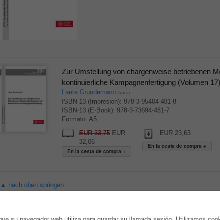
Zur Umstellung von chargenweise betriebenen M
kontinuierliche Kampagnenfertigung (Volumen 17
Laura Grundemann
Autor
ISBN-13 (Impresion): 978-3-95404-481-8
ISBN-13 (E-Book): 978-3-73694-481-7
Formato: A5
EUR 33,75
EUR
EUR 23,63
32,06
▲ nach oben springen
TIENDA ONLINE
AUTOR WERDEN
ue su navegador web utiliza para guardar su llamada sesión. Utilizamos coo