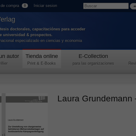
 de compra
Iniciar sesion
0
Verlag
tesis doctorales, capacitaciónes para acceder
de universidad & prospectos.
ernacional especializado en ciencias y economia
un autor
Tienda online
E-Collection
llier
Print & E-Books
para las organizaciones
Revi
Laura Grundemann – 