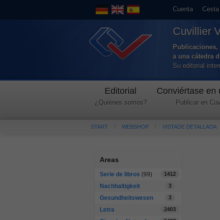
Cuenta
Cesta
Cuvillier 
Publicaciones, 
a una cátedra 
Su editorial int
Editorial
Conviértase en 
¿Quiénes somos?
Publicar en Cuvi
START
WEBSHOP
VISTADE DETALLADA
Areas
Serie de libros
(99)
1412
Nachhaltigkeit
3
Gesundheitswesen
3
Letra
2403