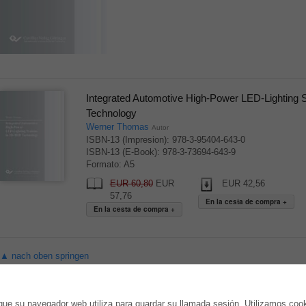
Integrated Automotive High-Power LED-Lighting
Technology
Werner Thomas
Autor
ISBN-13 (Impresion): 978-3-95404-643-0
ISBN-13 (E-Book): 978-3-73694-643-9
Formato: A5
EUR 60,80
EUR
EUR 42,56
57,76
▲ nach oben springen
TIENDA ONLINE
AUTOR WERDEN
ue su navegador web utiliza para guardar su llamada sesión. Utilizamos coo