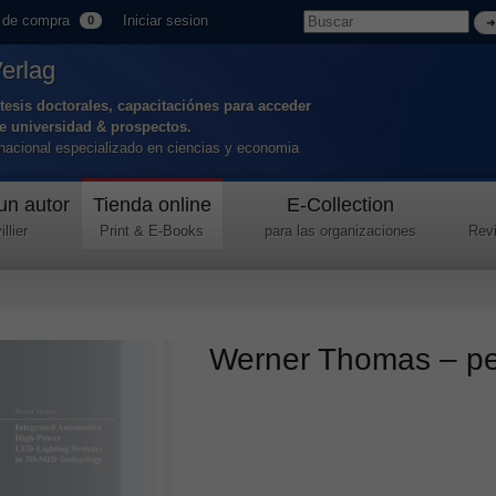
 de compra
Iniciar sesion
0
Verlag
tesis doctorales, capacitaciónes para acceder
de universidad & prospectos.
ernacional especializado en ciencias y economia
un autor
Tienda online
E-Collection
llier
Print & E-Books
para las organizaciones
Revi
Werner Thomas – per