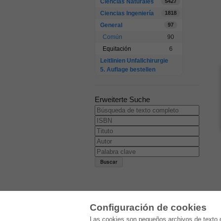
Ciencias Naturales
5427
Ciencias Ingeniería
1818
General
97
Común
90
Equitación
6
Leitlinien Unfallchirurgie
5. Auflage bestellen
Erweiterte Suche
Configuración de cookies
E-COLLECTION
Las cookies son pequeños archivos de texto q