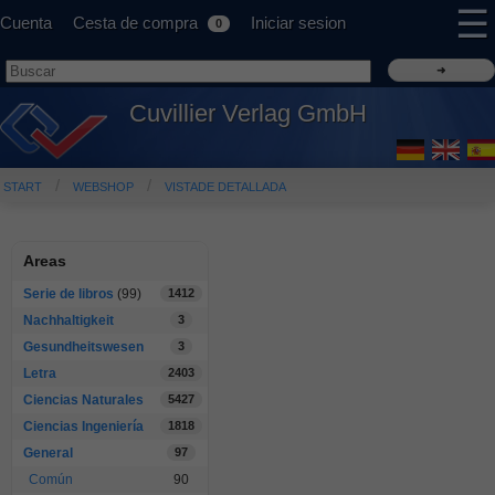
☰
Cuenta
Cesta de compra
Iniciar sesion
0
Cuvillier Verlag GmbH
START
WEBSHOP
VISTADE DETALLADA
Areas
Serie de libros
(99)
1412
Nachhaltigkeit
3
Gesundheitswesen
3
Letra
2403
Ciencias Naturales
5427
Ciencias Ingeniería
1818
General
97
Común
90