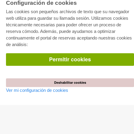
Configuración de cookies
Las cookies son pequeños archivos de texto que su navegador
web utiliza para guardar su llamada sesión. Utilizamos cookies
técnicamente necesarias para poder ofrecer un proceso de
reserva cómodo. Además, puede ayudarnos a optimizar
E-COLLECTION
continuamente el portal de reservas aceptando nuestras cookies
Paquete entero
de análisis:
Paquete de especialidades
Pick & Choose
Facilitación de E-Books
Permitir cookies
Preguntas mas frequentes(FAQ)
TIENDA ONLINE
Todos los autores
Deshabilitar cookies
Las devoluciones
Ver mi configuración de cookies
Condiciones
AUTOR WERDEN
Publicar disertación
Publicar habilitación
Publicar actas de congresos
Publicar informe de investigación
Publicar volumen del congreso