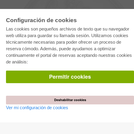
Configuración de cookies
Las cookies son pequeños archivos de texto que su navegador
web utiliza para guardar su llamada sesión. Utilizamos cookies
técnicamente necesarias para poder ofrecer un proceso de
reserva cómodo. Además, puede ayudarnos a optimizar
E-COLLECTION
continuamente el portal de reservas aceptando nuestras cookies
Paquete entero
de análisis:
Paquete de especialidades
Pick & Choose
Facilitación de E-Books
Permitir cookies
Preguntas mas frequentes(FAQ)
TIENDA ONLINE
Todos los autores
Deshabilitar cookies
Las devoluciones
Ver mi configuración de cookies
Condiciones
AUTOR WERDEN
Publicar disertación