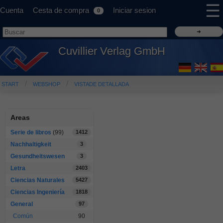
☰
Cuenta
Cesta de compra
Iniciar sesion
0
Cuvillier Verlag GmbH
START
WEBSHOP
VISTADE DETALLADA
Areas
Serie de libros
(99)
1412
Nachhaltigkeit
3
Gesundheitswesen
3
Letra
2403
Ciencias Naturales
5427
Ciencias Ingeniería
1818
General
97
Común
90