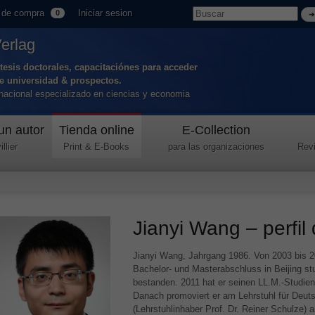
 de compra
Iniciar sesion
0
Verlag
tesis doctorales, capacitaciónes para acceder
de universidad & prospectos.
ernacional especializado en ciencias y economia
un autor
Tienda online
E-Collection
llier
Print & E-Books
para las organizaciones
Revi
Jianyi Wang – perfil
Jianyi Wang, Jahrgang 1986. Von 2003 bis 2
Bachelor- und Masterabschluss in Beijing s
bestanden. 2011 hat er seinen LL.M.-Studieng
Danach promoviert er am Lehrstuhl für Deut
(Lehrstuhlinhaber Prof. Dr. Reiner Schulze) a