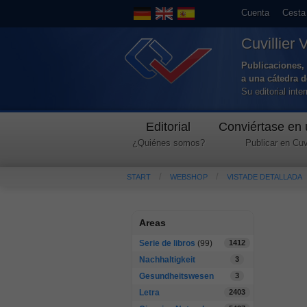
Cuenta
Cesta
Cuvillier 
Publicaciones, 
a una cátedra 
Su editorial int
Editorial
Conviértase en 
¿Quiénes somos?
Publicar en Cuvi
START
WEBSHOP
VISTADE DETALLADA
Areas
Serie de libros
(99)
1412
Nachhaltigkeit
3
Gesundheitswesen
3
Letra
2403