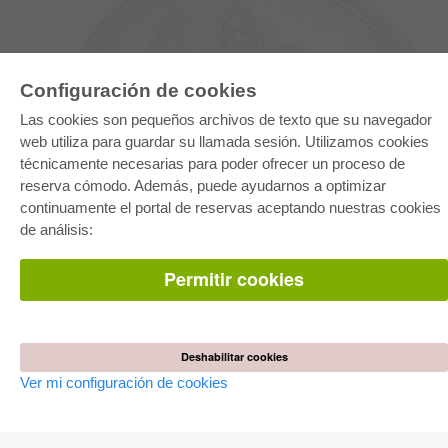
Configuración de cookies
Las cookies son pequeños archivos de texto que su navegador
web utiliza para guardar su llamada sesión. Utilizamos cookies
técnicamente necesarias para poder ofrecer un proceso de
reserva cómodo. Además, puede ayudarnos a optimizar
E-COLLECTION
continuamente el portal de reservas aceptando nuestras cookies
Paquete entero
de análisis:
Paquete de especialidades
Pick & Choose
Facilitación de E-Books
Permitir cookies
Preguntas mas frequentes(FAQ)
TIENDA ONLINE
Todos los autores
Deshabilitar cookies
Las devoluciones
Ver mi configuración de cookies
Condiciones
AUTOR WERDEN