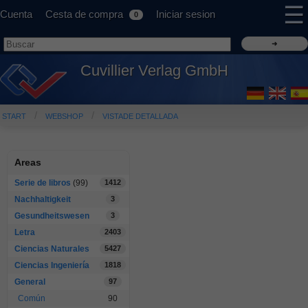
☰
Cuenta
Cesta de compra
Iniciar sesion
0
Cuvillier Verlag GmbH
START
WEBSHOP
VISTADE DETALLADA
Areas
Serie de libros
(99)
1412
Nachhaltigkeit
3
Gesundheitswesen
3
Letra
2403
Ciencias Naturales
5427
Ciencias Ingeniería
1818
General
97
Común
90