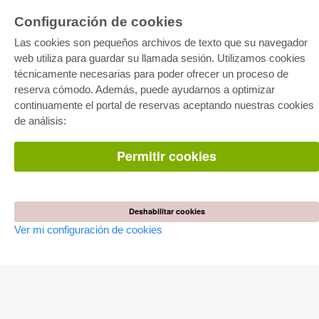
Configuración de cookies
Las cookies son pequeños archivos de texto que su navegador
web utiliza para guardar su llamada sesión. Utilizamos cookies
técnicamente necesarias para poder ofrecer un proceso de
reserva cómodo. Además, puede ayudarnos a optimizar
E-COLLECTION
continuamente el portal de reservas aceptando nuestras cookies
Paquete entero
de análisis:
Paquete de especialidades
Pick & Choose
Facilitación de E-Books
Permitir cookies
Preguntas mas frequentes(FAQ)
TIENDA ONLINE
Todos los autores
Deshabilitar cookies
Las devoluciones
Ver mi configuración de cookies
Condiciones
AUTOR WERDEN
Publicar disertación
Publicar habilitación
Publicar actas de congresos
Publicar informe de investigación