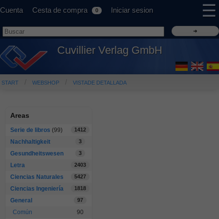
☰
Cuenta
Cesta de compra
Iniciar sesion
0
Cuvillier Verlag GmbH
START
WEBSHOP
VISTADE DETALLADA
Areas
Serie de libros
(99)
1412
Nachhaltigkeit
3
Gesundheitswesen
3
Letra
2403
Ciencias Naturales
5427
Ciencias Ingeniería
1818
General
97
Común
90