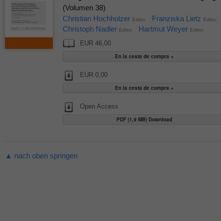
(Volumen 38)
Christian Hochholzer
Franziska Lietz
Editor
Editor
Christoph Nadler
Hartmut Weyer
Editor
Editor
EUR 46,00
EUR 0,00
Open Access
PDF (1,9 MB) Download
▲ nach oben springen