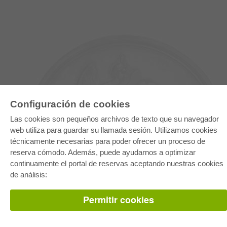
Configuración de cookies
Las cookies son pequeños archivos de texto que su navegador
web utiliza para guardar su llamada sesión. Utilizamos cookies
técnicamente necesarias para poder ofrecer un proceso de
reserva cómodo. Además, puede ayudarnos a optimizar
E-COLLECTION
continuamente el portal de reservas aceptando nuestras cookies
Paquete entero
Paquete de especialidades
de análisis:
Pick & Choose
Facilitación de E-Books
Preguntas mas frequentes(FAQ)
Permitir cookies
TIENDA ONLINE