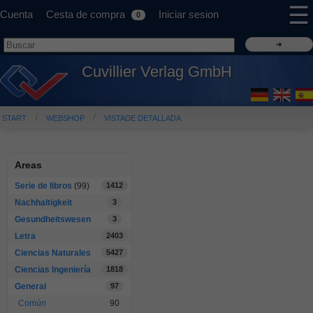
☰
Cuenta
Cesta de compra
Iniciar sesion
0
Cuvillier Verlag GmbH
START
WEBSHOP
VISTADE DETALLADA
Areas
Serie de libros
(99)
1412
Nachhaltigkeit
3
Gesundheitswesen
3
Letra
2403
Ciencias Naturales
5427
Ciencias Ingeniería
1818
General
97
Común
90