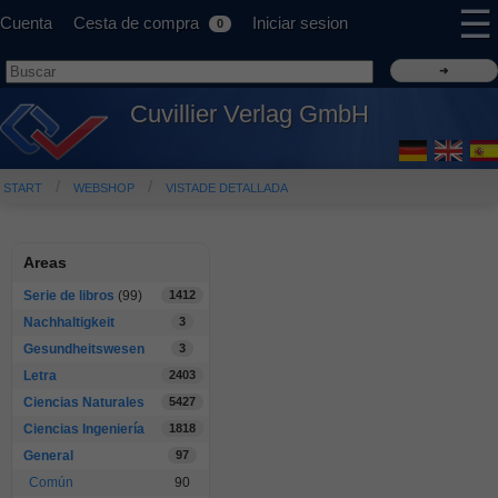
☰
Cuenta
Cesta de compra
Iniciar sesion
0
Cuvillier Verlag GmbH
START
WEBSHOP
VISTADE DETALLADA
Areas
Serie de libros
(99)
1412
Nachhaltigkeit
3
Gesundheitswesen
3
Letra
2403
Ciencias Naturales
5427
Ciencias Ingeniería
1818
General
97
Común
90