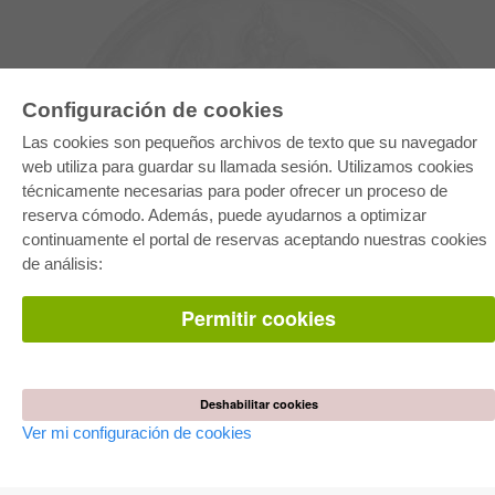
Configuración de cookies
Las cookies son pequeños archivos de texto que su navegador
web utiliza para guardar su llamada sesión. Utilizamos cookies
técnicamente necesarias para poder ofrecer un proceso de
reserva cómodo. Además, puede ayudarnos a optimizar
E-COLLECTION
continuamente el portal de reservas aceptando nuestras cookies
Paquete entero
de análisis:
Paquete de especialidades
Pick & Choose
Facilitación de E-Books
Permitir cookies
Preguntas mas frequentes(FAQ)
TIENDA ONLINE
Todos los autores
Deshabilitar cookies
Las devoluciones
Condiciones
Ver mi configuración de cookies
AUTOR WERDEN