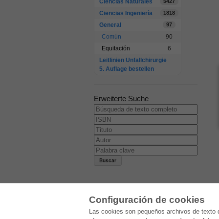
Ciencias Naturales
5427
Ciencias Ingeniería
1818
General
97
Común
90
Equitación
6
Leitlinien Unfallchirurgie
5. Auflage bestellen
Erweiterte Suche
Configuración de cookies
E-COLLECTION
Las cookies son pequeños archivos de texto q