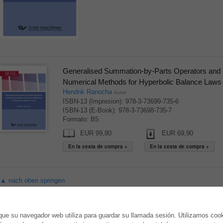
Generalised Summation-by-Parts Operators and En
Numerical Methods for Hyperbolic Balance Laws
Hendrik Ranocha
Autor
ISBN-13 (Impresion): 978-3-73699-735-6
ISBN-13 (E-Book): 978-3-73698-735-7
Formato: B5
EUR 99,80
EUR 69,90
▲ nach oben springen
TIENDA ONLINE
AUTOR WERDEN
ue su navegador web utiliza para guardar su llamada sesión. Utilizamos coo