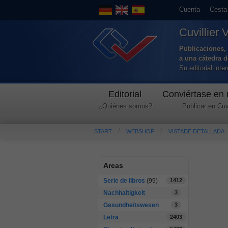
Cuenta
Cesta
Cuvillier 
Publicaciones, 
a una cátedra 
Su editorial int
Editorial
Conviértase en 
¿Quiénes somos?
Publicar en Cuvi
START
WEBSHOP
VISTADE DETALLADA
Areas
Serie de libros
(99)
1412
Nachhaltigkeit
3
Gesundheitswesen
3
Letra
2403