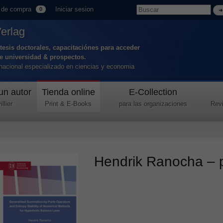
 de compra
Iniciar sesion
0
Verlag
tesis doctorales, capacitaciónes para acceder
de universidad & prospectos.
ernacional especializado en ciencias y economia
un autor
Tienda online
E-Collection
llier
Print & E-Books
para las organizaciones
Revi
Hendrik Ranocha – pe