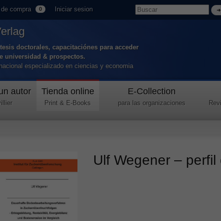
 de compra
Iniciar sesion
0
Verlag
tesis doctorales, capacitaciónes para acceder
de universidad & prospectos.
ernacional especializado en ciencias y economia
un autor
Tienda online
E-Collection
llier
Print & E-Books
para las organizaciones
Revi
Ulf Wegener – perfil