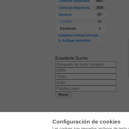
Ciencias Naturales
5427
Ciencias Ingeniería
1818
General
97
Común
90
Equitación
6
Leitlinien Unfallchirurgie
5. Auflage bestellen
Erweiterte Suche
Configuración de cookies
E-COLLECTION
Las cookies son pequeños archivos de texto q