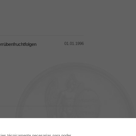
01.01.1996
rrübenfruchtfolgen
EDITORIAL
kies técnicamente necesarias para poder