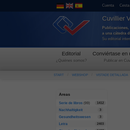
Cuenta
Cesta
Cuvillier 
Publicaciones, 
a una cátedra 
Su editorial int
Editorial
Conviértase en 
¿Quiénes somos?
Publicar en Cuvi
START
WEBSHOP
VISTADE DETALLADA
Areas
Serie de libros
(99)
1412
Nachhaltigkeit
3
Gesundheitswesen
3
Letra
2403