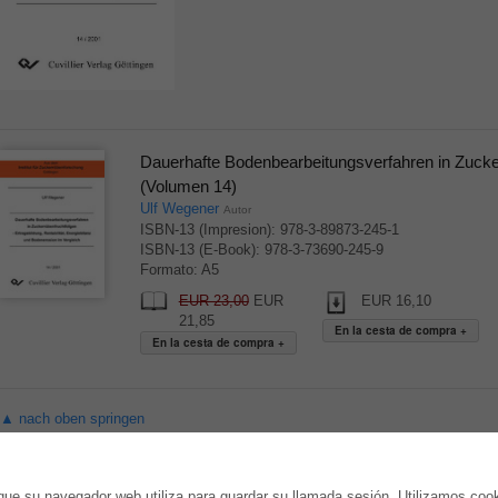
Dauerhafte Bodenbearbeitungsverfahren in Zucke
(Volumen 14)
Ulf Wegener
Autor
ISBN-13 (Impresion): 978-3-89873-245-1
ISBN-13 (E-Book): 978-3-73690-245-9
Formato: A5
EUR 23,00
EUR
EUR 16,10
21,85
▲ nach oben springen
TIENDA ONLINE
AUTOR WERDEN
ue su navegador web utiliza para guardar su llamada sesión. Utilizamos coo