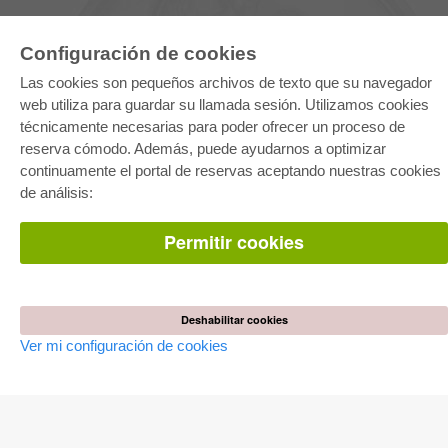
Configuración de cookies
Las cookies son pequeños archivos de texto que su navegador
web utiliza para guardar su llamada sesión. Utilizamos cookies
técnicamente necesarias para poder ofrecer un proceso de
reserva cómodo. Además, puede ayudarnos a optimizar
E-COLLECTION
continuamente el portal de reservas aceptando nuestras cookies
Paquete entero
de análisis:
Paquete de especialidades
Pick & Choose
Facilitación de E-Books
Permitir cookies
Preguntas mas frequentes(FAQ)
TIENDA ONLINE
Todos los autores
Deshabilitar cookies
Las devoluciones
Ver mi configuración de cookies
Condiciones
AUTOR WERDEN
Publicar disertación
Publicar habilitación