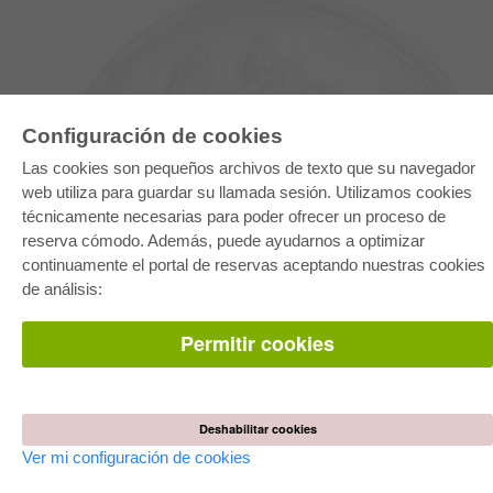
Configuración de cookies
Las cookies son pequeños archivos de texto que su navegador
web utiliza para guardar su llamada sesión. Utilizamos cookies
técnicamente necesarias para poder ofrecer un proceso de
reserva cómodo. Además, puede ayudarnos a optimizar
E-COLLECTION
continuamente el portal de reservas aceptando nuestras cookies
Paquete entero
de análisis:
Paquete de especialidades
Pick & Choose
Facilitación de E-Books
Permitir cookies
Preguntas mas frequentes(FAQ)
TIENDA ONLINE
Todos los autores
Deshabilitar cookies
Las devoluciones
Condiciones
Ver mi configuración de cookies