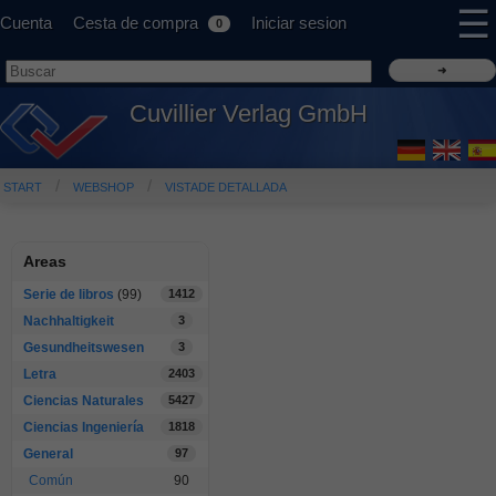
☰
Cuenta
Cesta de compra
Iniciar sesion
0
Cuvillier Verlag GmbH
START
WEBSHOP
VISTADE DETALLADA
Areas
Serie de libros
(99)
1412
Nachhaltigkeit
3
Gesundheitswesen
3
Letra
2403
Ciencias Naturales
5427
Ciencias Ingeniería
1818
General
97
Común
90