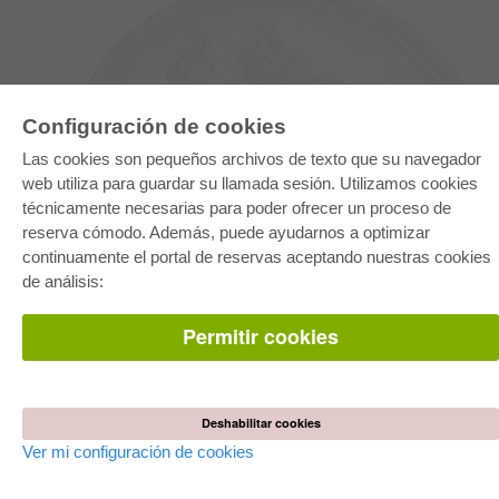
Configuración de cookies
Las cookies son pequeños archivos de texto que su navegador
web utiliza para guardar su llamada sesión. Utilizamos cookies
técnicamente necesarias para poder ofrecer un proceso de
reserva cómodo. Además, puede ayudarnos a optimizar
E-COLLECTION
continuamente el portal de reservas aceptando nuestras cookies
Paquete entero
de análisis:
Paquete de especialidades
Pick & Choose
Facilitación de E-Books
Permitir cookies
Preguntas mas frequentes(FAQ)
TIENDA ONLINE
Todos los autores
Deshabilitar cookies
Las devoluciones
Condiciones
Ver mi configuración de cookies