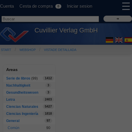
☰
Cuenta
Cesta de compra
Iniciar sesion
0
Cuvillier Verlag GmbH
START
WEBSHOP
VISTADE DETALLADA
Areas
Serie de libros
(99)
1412
Nachhaltigkeit
3
Gesundheitswesen
3
Letra
2403
Ciencias Naturales
5427
Ciencias Ingeniería
1818
General
97
Común
90