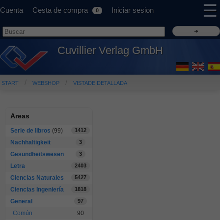
☰
Cuenta
Cesta de compra
Iniciar sesion
0
Cuvillier Verlag GmbH
START
WEBSHOP
VISTADE DETALLADA
Areas
Serie de libros
(99)
1412
Nachhaltigkeit
3
Gesundheitswesen
3
Letra
2403
Ciencias Naturales
5427
Ciencias Ingeniería
1818
General
97
Común
90