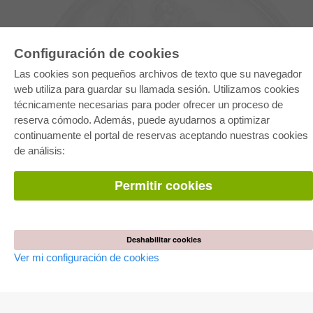
Configuración de cookies
Las cookies son pequeños archivos de texto que su navegador
web utiliza para guardar su llamada sesión. Utilizamos cookies
técnicamente necesarias para poder ofrecer un proceso de
reserva cómodo. Además, puede ayudarnos a optimizar
E-COLLECTION
continuamente el portal de reservas aceptando nuestras cookies
Paquete entero
de análisis:
Paquete de especialidades
Pick & Choose
Facilitación de E-Books
Permitir cookies
Preguntas mas frequentes(FAQ)
TIENDA ONLINE
Todos los autores
Deshabilitar cookies
Las devoluciones
Ver mi configuración de cookies
Condiciones
AUTOR WERDEN
Publicar disertación