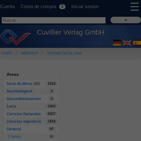
☰
Cuenta
Cesta de compra
Iniciar sesion
0
Cuvillier Verlag GmbH
START
WEBSHOP
VISTADE DETALLADA
Areas
Serie de libros
(99)
1412
Nachhaltigkeit
3
Gesundheitswesen
3
Letra
2403
Ciencias Naturales
5427
Ciencias Ingeniería
1818
General
97
Común
90