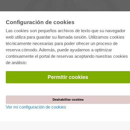
Configuración de cookies
Las cookies son pequeños archivos de texto que su navegador
web utiliza para guardar su llamada sesión. Utilizamos cookies
técnicamente necesarias para poder ofrecer un proceso de
reserva cómodo. Además, puede ayudarnos a optimizar
E-COLLECTION
continuamente el portal de reservas aceptando nuestras cookies
Paquete entero
de análisis:
Paquete de especialidades
Pick & Choose
Facilitación de E-Books
Permitir cookies
Preguntas mas frequentes(FAQ)
TIENDA ONLINE
Todos los autores
Deshabilitar cookies
Las devoluciones
Ver mi configuración de cookies
Condiciones
AUTOR WERDEN
Publicar disertación