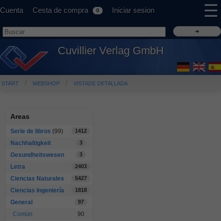
☰
Cuenta
Cesta de compra
Iniciar sesion
0
Cuvillier Verlag GmbH
START
WEBSHOP
VISTADE DETALLADA
Areas
Serie de libros
(99)
1412
Nachhaltigkeit
3
Gesundheitswesen
3
Letra
2403
Ciencias Naturales
5427
Ciencias Ingeniería
1818
General
97
Común
90