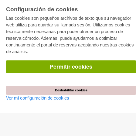
Configuración de cookies
Las cookies son pequeños archivos de texto que su navegador
web utiliza para guardar su llamada sesión. Utilizamos cookies
técnicamente necesarias para poder ofrecer un proceso de
reserva cómodo. Además, puede ayudarnos a optimizar
E-COLLECTION
continuamente el portal de reservas aceptando nuestras cookies
Paquete entero
de análisis:
Paquete de especialidades
Pick & Choose
Facilitación de E-Books
Permitir cookies
Preguntas mas frequentes(FAQ)
TIENDA ONLINE
Todos los autores
Deshabilitar cookies
Las devoluciones
Ver mi configuración de cookies
Condiciones
AUTOR WERDEN
Publicar disertación
Publicar habilitación
Publicar actas de congresos
Publicar informe de investigación