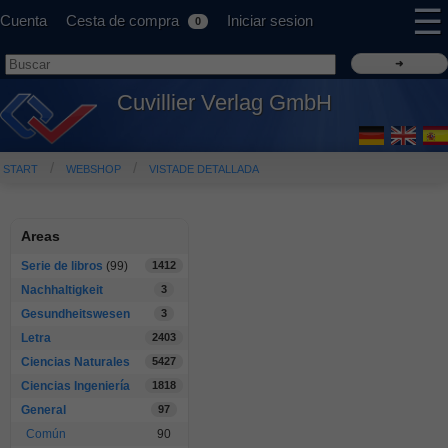
☰
Cuenta
Cesta de compra
Iniciar sesion
0
Cuvillier Verlag GmbH
START
WEBSHOP
VISTADE DETALLADA
Areas
Serie de libros
(99)
1412
Nachhaltigkeit
3
Gesundheitswesen
3
Letra
2403
Ciencias Naturales
5427
Ciencias Ingeniería
1818
General
97
Común
90