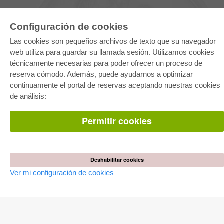
Configuración de cookies
Las cookies son pequeños archivos de texto que su navegador
web utiliza para guardar su llamada sesión. Utilizamos cookies
técnicamente necesarias para poder ofrecer un proceso de
reserva cómodo. Además, puede ayudarnos a optimizar
E-COLLECTION
continuamente el portal de reservas aceptando nuestras cookies
Paquete entero
de análisis:
Paquete de especialidades
Pick & Choose
Facilitación de E-Books
Permitir cookies
Preguntas mas frequentes(FAQ)
TIENDA ONLINE
Todos los autores
Deshabilitar cookies
Las devoluciones
Ver mi configuración de cookies
Condiciones
AUTOR WERDEN
Publicar disertación
Publicar habilitación