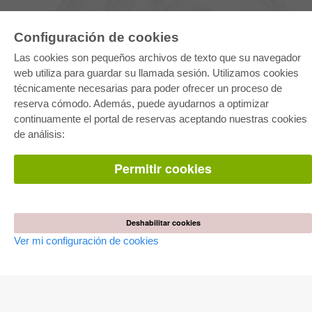
Configuración de cookies
Las cookies son pequeños archivos de texto que su navegador
web utiliza para guardar su llamada sesión. Utilizamos cookies
técnicamente necesarias para poder ofrecer un proceso de
reserva cómodo. Además, puede ayudarnos a optimizar
E-COLLECTION
continuamente el portal de reservas aceptando nuestras cookies
Paquete entero
de análisis:
Paquete de especialidades
Pick & Choose
Facilitación de E-Books
Permitir cookies
Preguntas mas frequentes(FAQ)
TIENDA ONLINE
Todos los autores
Deshabilitar cookies
Las devoluciones
Ver mi configuración de cookies
Condiciones
AUTOR WERDEN
Publicar disertación
Publicar habilitación