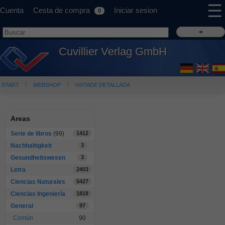
☰
Cuenta
Cesta de compra
Iniciar sesion
0
Cuvillier Verlag GmbH
START
WEBSHOP
VISTADE DETALLADA
Areas
Serie de libros
(99)
1412
Nachhaltigkeit
3
Gesundheitswesen
3
Letra
2403
Ciencias Naturales
5427
Ciencias Ingeniería
1818
General
97
Común
90