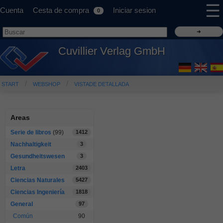
☰
Cuenta
Cesta de compra
Iniciar sesion
0
Cuvillier Verlag GmbH
START
WEBSHOP
VISTADE DETALLADA
Areas
Serie de libros
(99)
1412
Nachhaltigkeit
3
Gesundheitswesen
3
Letra
2403
Ciencias Naturales
5427
Ciencias Ingeniería
1818
General
97
Común
90