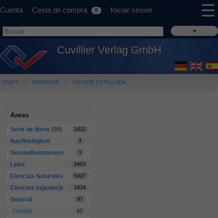
☰
Cuenta
Cesta de compra
Iniciar sesion
0
Cuvillier Verlag GmbH
START
WEBSHOP
VISTADE DETALLADA
Areas
Serie de libros
(99)
1412
Nachhaltigkeit
3
Gesundheitswesen
3
Letra
2403
Ciencias Naturales
5427
Ciencias Ingeniería
1818
General
97
Común
90