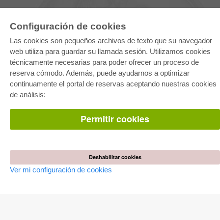
Configuración de cookies
Las cookies son pequeños archivos de texto que su navegador
web utiliza para guardar su llamada sesión. Utilizamos cookies
técnicamente necesarias para poder ofrecer un proceso de
reserva cómodo. Además, puede ayudarnos a optimizar
E-COLLECTION
continuamente el portal de reservas aceptando nuestras cookies
Paquete entero
de análisis:
Paquete de especialidades
Pick & Choose
Facilitación de E-Books
Permitir cookies
Preguntas mas frequentes(FAQ)
TIENDA ONLINE
Todos los autores
Deshabilitar cookies
Las devoluciones
Ver mi configuración de cookies
Condiciones
AUTOR WERDEN
Publicar disertación
Publicar habilitación