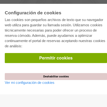
Configuración de cookies
Las cookies son pequeños archivos de texto que su navegador
web utiliza para guardar su llamada sesión. Utilizamos cookies
técnicamente necesarias para poder ofrecer un proceso de
reserva cómodo. Además, puede ayudarnos a optimizar
E-COLLECTION
continuamente el portal de reservas aceptando nuestras cookies
Paquete entero
de análisis:
Paquete de especialidades
Pick & Choose
Facilitación de E-Books
Permitir cookies
Preguntas mas frequentes(FAQ)
TIENDA ONLINE
Todos los autores
Deshabilitar cookies
Las devoluciones
Ver mi configuración de cookies
Condiciones
AUTOR WERDEN
Publicar disertación
Publicar habilitación