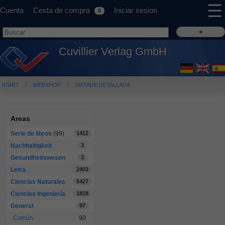
☰
Cuenta
Cesta de compra
Iniciar sesion
0
Cuvillier Verlag GmbH
START
WEBSHOP
VISTADE DETALLADA
Areas
Serie de libros
(99)
1412
Nachhaltigkeit
3
Gesundheitswesen
3
Letra
2403
Ciencias Naturales
5427
Ciencias Ingeniería
1818
General
97
Común
90