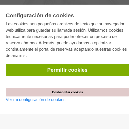
Configuración de cookies
Las cookies son pequeños archivos de texto que su navegador
web utiliza para guardar su llamada sesión. Utilizamos cookies
técnicamente necesarias para poder ofrecer un proceso de
reserva cómodo. Además, puede ayudarnos a optimizar
E-COLLECTION
continuamente el portal de reservas aceptando nuestras cookies
Paquete entero
de análisis:
Paquete de especialidades
Pick & Choose
Facilitación de E-Books
Permitir cookies
Preguntas mas frequentes(FAQ)
TIENDA ONLINE
Todos los autores
Deshabilitar cookies
Las devoluciones
Ver mi configuración de cookies
Condiciones
AUTOR WERDEN
Publicar disertación
Publicar habilitación