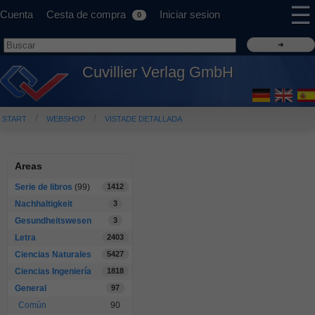
☰
Cuenta
Cesta de compra
Iniciar sesion
0
Cuvillier Verlag GmbH
START
WEBSHOP
VISTADE DETALLADA
Areas
Serie de libros
(99)
1412
Nachhaltigkeit
3
Gesundheitswesen
3
Letra
2403
Ciencias Naturales
5427
Ciencias Ingeniería
1818
General
97
Común
90