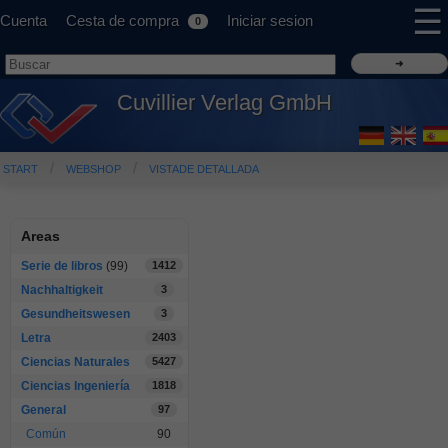
☰
Cuenta
Cesta de compra
Iniciar sesion
0
Cuvillier Verlag GmbH
START
WEBSHOP
VISTADE DETALLADA
Areas
Serie de libros
(99)
1412
Nachhaltigkeit
3
Gesundheitswesen
3
Letra
2403
Ciencias Naturales
5427
Ciencias Ingeniería
1818
General
97
Común
90