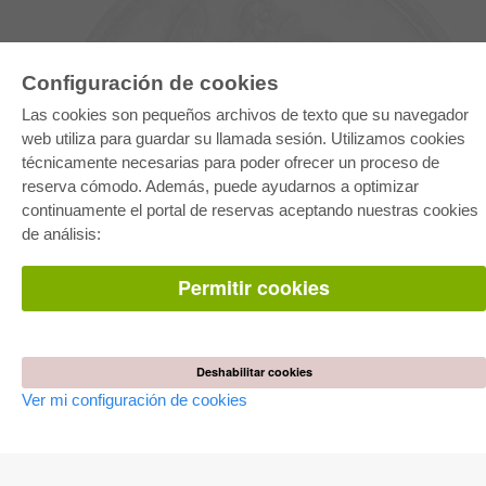
Configuración de cookies
Las cookies son pequeños archivos de texto que su navegador
web utiliza para guardar su llamada sesión. Utilizamos cookies
técnicamente necesarias para poder ofrecer un proceso de
reserva cómodo. Además, puede ayudarnos a optimizar
E-COLLECTION
continuamente el portal de reservas aceptando nuestras cookies
Paquete entero
de análisis:
Paquete de especialidades
Pick & Choose
Facilitación de E-Books
Permitir cookies
Preguntas mas frequentes(FAQ)
TIENDA ONLINE
Todos los autores
Deshabilitar cookies
Las devoluciones
Ver mi configuración de cookies
Condiciones
AUTOR WERDEN
Publicar disertación