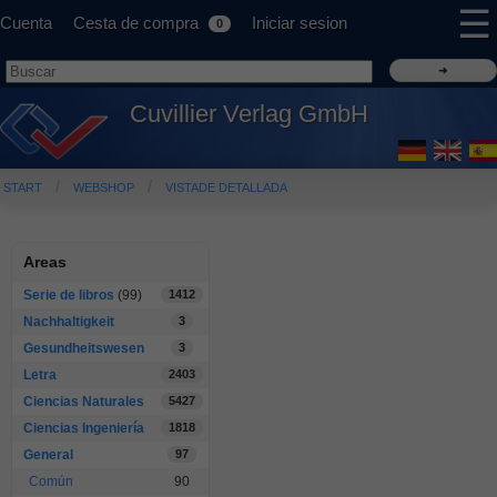
☰
Cuenta
Cesta de compra
Iniciar sesion
0
Cuvillier Verlag GmbH
START
WEBSHOP
VISTADE DETALLADA
Areas
Serie de libros
(99)
1412
Nachhaltigkeit
3
Gesundheitswesen
3
Letra
2403
Ciencias Naturales
5427
Ciencias Ingeniería
1818
General
97
Común
90