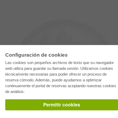
Configuración de cookies
Las cookies son pequeños archivos de texto que su navegador
web utiliza para guardar su llamada sesión. Utilizamos cookies
técnicamente necesarias para poder ofrecer un proceso de
reserva cómodo. Además, puede ayudarnos a optimizar
E-COLLECTION
continuamente el portal de reservas aceptando nuestras cookies
Paquete entero
Paquete de especialidades
de análisis:
Pick & Choose
Facilitación de E-Books
Preguntas mas frequentes(FAQ)
Permitir cookies
TIENDA ONLINE